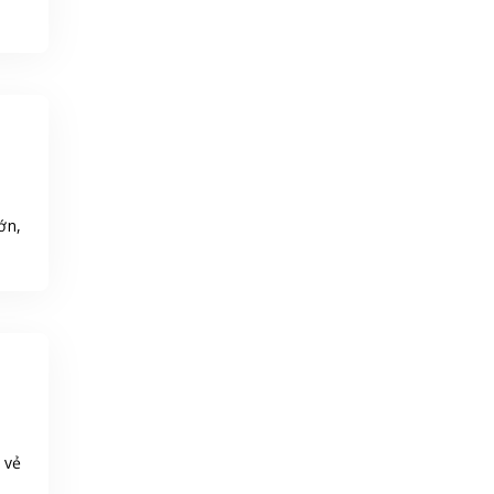
ớn,
 vẻ