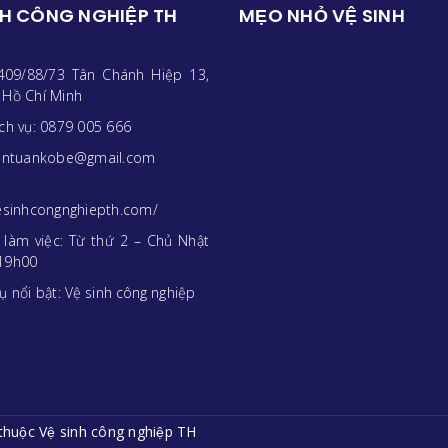
NH CÔNG NGHIỆP TH
MẸO NHỎ VỆ SINH
 409/88/73 Tân Chánh Hiệp 13,
 Hồ Chí Minh
ịch vụ: 0879 005 666
rantuankobe@gmail.com
vesinhcongnghiepth.com/
n làm việc: Từ thứ 2 – Chủ Nhật
19h00
ụ nổi bật:
Vệ sinh công nghiệp
thuộc Vệ sinh công nghiệp TH