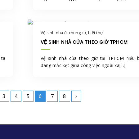
Vệ sinh nhà ở, chung cư, biệt thự
VỆ SINH NHÀ CỬA THEO GIỜ TPHCM
 ta
Vệ sinh nhà cửa theo giờ tại TPHCM Nếu 
đang mắc kẹt giữa công việc ngoài xã[...]
3
4
5
6
7
8
›