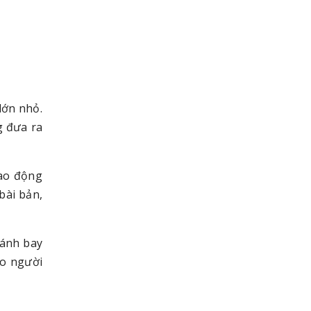
 lớn nhỏ.
g đưa ra
lao động
bài bản,
đánh bay
ho người