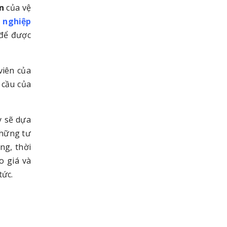
n
của vệ
g nghiệp
 để được
viên của
 cầu của
y sẽ dựa
những tư
ng, thời
o giá và
tức.