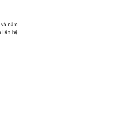
n và nắm
h liên hệ