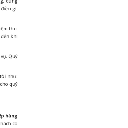
ng, dụng
điều gì.
iệm thu.
 đến khi
 vụ. Quý
tôi như:
 cho quý
iệp hàng
khách có