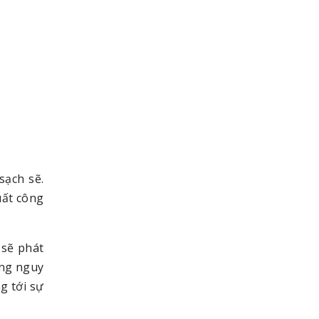
sạch sẽ.
uất công
 sẽ phát
ững nguy
g tới sự