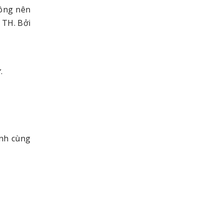
hông nên
 TH. Bởi
.
ành cùng