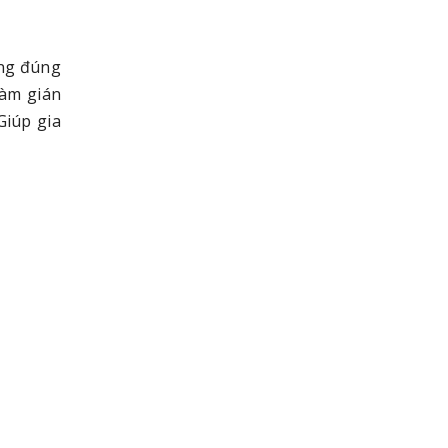
ỡng đúng
làm gián
Giúp gia