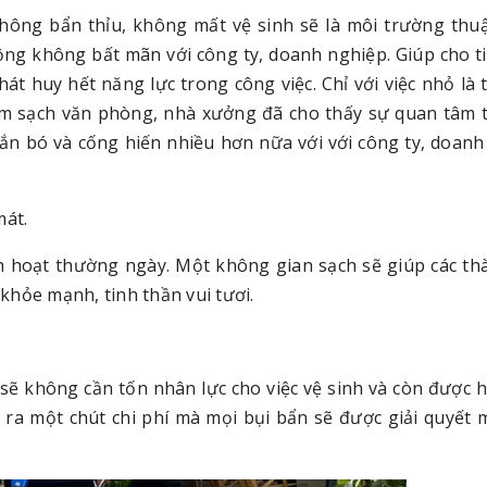
hông bẩn thỉu, không mất vệ sinh sẽ là môi trường thuậ
ộng không bất mãn với công ty, doanh nghiệp. Giúp cho t
hát huy hết năng lực trong công việc. Chỉ với việc nhỏ là
àm sạch văn phòng, nhà xưởng đã cho thấy sự quan tâm 
ắn bó và cống hiến nhiều hơn nữa với với công ty, doanh
mát.
nh hoạt thường ngày. Một không gian sạch sẽ giúp các th
 khỏe mạnh, tinh thần vui tươi.
ẽ không cần tốn nhân lực cho việc vệ sinh và còn được h
 ra một chút chi phí mà mọi bụi bẩn sẽ được giải quyết 