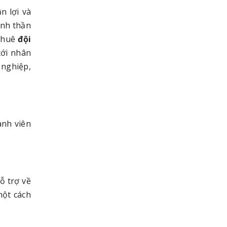
n lợi và
inh thần
 thuê
đội
tới nhân
 nghiệp,
ành viên
ỗ trợ về
một cách