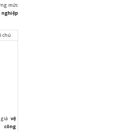
hững mức
 nghiệp
i chú
 giá
vệ
h công