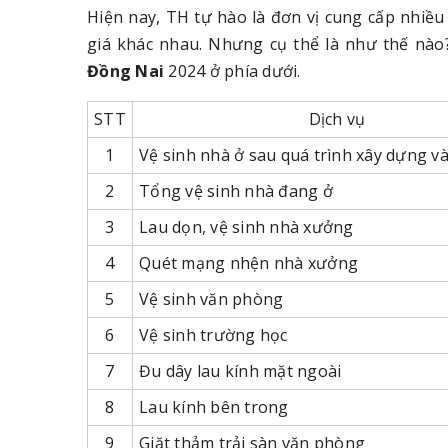
Hiện nay, TH tự hào là đơn vị cung cấp nhiều 
giá khác nhau. Nhưng cụ thể là như thế nà
Đồng Nai
2024 ở phía dưới.
STT
Dịch vụ
1
Vệ sinh nhà ở sau quá trình xây dựng v
2
Tổng vệ sinh nhà đang ở
3
Lau dọn, vệ sinh nhà xưởng
4
Quét mạng nhện nhà xưởng
5
Vệ sinh văn phòng
6
Vệ sinh trường học
7
Đu dây lau kính mặt ngoài
8
Lau kính bên trong
9
Giặt thảm trải sàn văn phòng