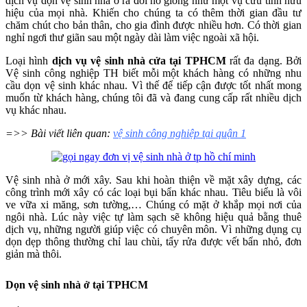
dịch vụ dọn vệ sinh nhà ở ra đời nó giống như một vụ cứu tinh hữu
hiệu của mọi nhà. Khiến cho chúng ta có thêm thời gian đầu tư
chăm chút cho bản thân, cho gia đình được nhiều hơn. Có thời gian
nghỉ ngơi thư giãn sau một ngày dài làm việc ngoài xã hội.
Loại hình
dịch vụ vệ sinh nhà cửa tại TPHCM
rất đa dạng. Bởi
Vệ sinh công nghiệp TH biết mỗi một khách hàng có những nhu
cầu dọn vệ sinh khác nhau. Vì thế để tiếp cận được tốt nhất mong
muốn từ khách hàng, chúng tôi đã và đang cung cấp rất nhiều dịch
vụ khác nhau.
=>> Bài viết liên quan:
vệ sinh công nghiệp tại quận 1
Vệ sinh nhà ở mới xây. Sau khi hoàn thiện về mặt xây dựng, các
công trình mới xây có các loại bụi bẩn khác nhau. Tiêu biểu là vôi
ve vữa xi măng, sơn tường,… Chúng có mặt ở khắp mọi nơi của
ngôi nhà. Lúc này việc tự làm sạch sẽ không hiệu quả bằng thuê
dịch vụ, những người giúp việc có chuyên môn. Vì những dụng cụ
dọn dẹp thông thường chỉ lau chùi, tẩy rửa được vết bẩn nhỏ, đơn
giản mà thôi.
Dọn vệ sinh nhà ở tại TPHCM