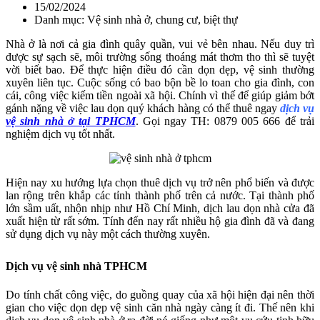
15/02/2024
Danh mục: Vệ sinh nhà ở, chung cư, biệt thự
Nhà ở là nơi cả gia đình quây quần, vui vẻ bên nhau. Nếu duy trì
được sự sạch sẽ, môi trường sống thoáng mát thơm tho thì sẽ tuyệt
vời biết bao. Để thực hiện điều đó cần dọn dẹp, vệ sinh thường
xuyên liên tục. Cuộc sống có bao bộn bề lo toan cho gia đình, con
cái, công việc kiếm tiền ngoài xã hội. Chính vì thế để giúp giảm bớt
gánh nặng về việc lau dọn quý khách hàng có thể thuê ngay
dịch vụ
vệ sinh nhà ở tại TPHCM
. Gọi ngay TH: 0879 005 666 để trải
nghiệm dịch vụ tốt nhất.
Hiện nay xu hướng lựa chọn thuê dịch vụ trở nên phổ biến và được
lan rộng trên khắp các tỉnh thành phố trên cả nước. Tại thành phố
lớn sầm uất, nhộn nhịp như Hồ Chí Minh, dịch lau dọn nhà cửa đã
xuất hiện từ rất sớm. Tính đến nay rất nhiều hộ gia đình đã và đang
sử dụng dịch vụ này một cách thường xuyên.
Dịch vụ vệ sinh nhà TPHCM
Do tính chất công việc, do guồng quay của xã hội hiện đại nên thời
gian cho việc dọn dẹp vệ sinh căn nhà ngày càng ít đi. Thế nên khi