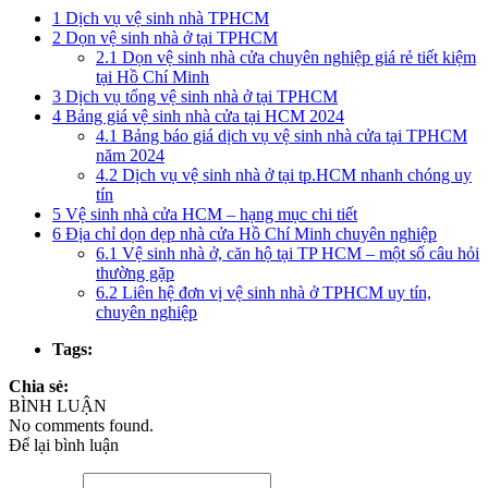
1
Dịch vụ vệ sinh nhà TPHCM
2
Dọn vệ sinh nhà ở tại TPHCM
2.1
Dọn vệ sinh nhà cửa chuyên nghiệp giá rẻ tiết kiệm
tại Hồ Chí Minh
3
Dịch vụ tổng vệ sinh nhà ở tại TPHCM
4
Bảng giá vệ sinh nhà cửa tại HCM 2024
4.1
Bảng báo giá dịch vụ vệ sinh nhà cửa tại TPHCM
năm 2024
4.2
Dịch vụ vệ sinh nhà ở tại tp.HCM nhanh chóng uy
tín
5
Vệ sinh nhà cửa HCM – hạng mục chi tiết
6
Địa chỉ dọn dẹp nhà cửa Hồ Chí Minh chuyên nghiệp
6.1
Vệ sinh nhà ở, căn hộ tại TP HCM – một số câu hỏi
thường gặp
6.2
Liên hệ đơn vị vệ sinh nhà ở TPHCM uy tín,
chuyên nghiệp
Tags:
Chia sẻ:
BÌNH LUẬN
No comments found.
Để lại bình luận