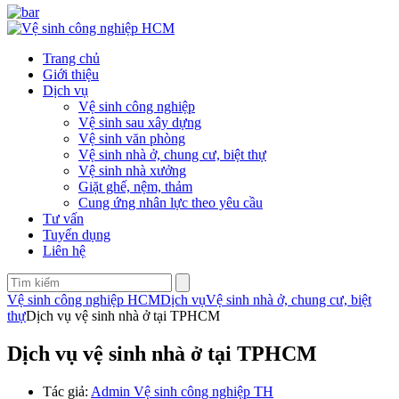
Trang chủ
Giới thiệu
Dịch vụ
Vệ sinh công nghiệp
Vệ sinh sau xây dựng
Vệ sinh văn phòng
Vệ sinh nhà ở, chung cư, biệt thự
Vệ sinh nhà xưởng
Giặt ghế, nệm, thảm
Cung ứng nhân lực theo yêu cầu
Tư vấn
Tuyển dụng
Liên hệ
Vệ sinh công nghiệp HCM
Dịch vụ
Vệ sinh nhà ở, chung cư, biệt
thự
Dịch vụ vệ sinh nhà ở tại TPHCM
Dịch vụ vệ sinh nhà ở tại TPHCM
Tác giả:
Admin Vệ sinh công nghiệp TH