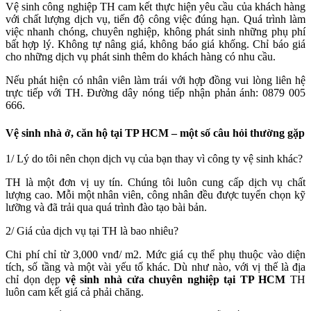
Vệ sinh công nghiệp TH cam kết thực hiện yêu cầu của khách hàng
với chất lượng dịch vụ, tiến độ công việc đúng hạn.
Quá trình làm
việc nhanh chóng, chuyên nghiệp, không phát sinh những phụ phí
bất hợp lý. Không tự nâng giá, không báo giá khống. Chỉ báo giá
cho những dịch vụ phát sinh thêm do khách hàng có nhu cầu.
Nếu phát hiện có nhân viên làm trái với hợp đồng vui lòng liên hệ
trực tiếp với TH. Đường dây nóng tiếp nhận phản ánh: 0879 005
666.
Vệ sinh nhà ở, căn hộ tại TP HCM – một số câu hỏi thường gặp
1/ Lý do tôi nên chọn dịch vụ của bạn thay vì công ty vệ sinh khác?
TH là một đơn vị uy tín. Chúng tôi luôn cung cấp dịch vụ chất
lượng cao. Mỗi một nhân viên, công nhân đều được tuyển chọn kỹ
lưỡng và đã trải qua quá trình đào tạo bài bản.
2/ Giá của dịch vụ tại TH là bao nhiêu?
Chi phí chỉ từ 3,000 vnđ/ m2. Mức giá cụ thể phụ thuộc vào diện
tích, số tầng và một vài yếu tố khác. Dù như nào, với vị thế là địa
chỉ dọn dẹp
vệ sinh nhà cửa chuyên nghiệp tại TP HCM
TH
luôn cam kết giá cả phải chăng.