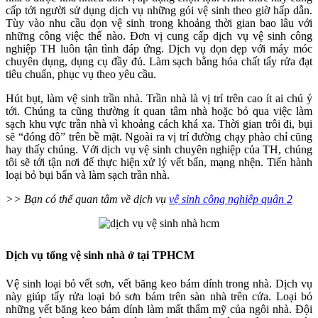
cấp tới người sử dụng dịch vụ những gói vệ sinh theo giờ hấp dẫn.
Tùy vào nhu cầu dọn vệ sinh trong khoảng thời gian bao lâu với
những công việc thế nào. Đơn vị cung cấp dịch vụ vệ sinh công
nghiệp TH luôn tận tình đáp ứng. Dịch vụ dọn dẹp với máy móc
chuyên dụng, dụng cụ đầy đủ. Làm sạch bằng hóa chất tẩy rửa đạt
tiêu chuẩn, phục vụ theo yêu cầu.
Hút bụt, làm vệ sinh trần nhà. Trần nhà là vị trí trên cao ít ai chú ý
tới. Chúng ta cũng thường ít quan tâm nhà hoặc bỏ qua việc làm
sạch khu vực trần nhà vì khoảng cách khá xa. Thời gian trôi đi, bụi
sẽ “đóng đô” trên bề mặt. Ngoài ra vị trí đường chạy phào chỉ cũng
hay thấy chúng. Với dịch vụ vệ sinh chuyên nghiệp của TH, chúng
tôi sẽ tới tận nơi để thực hiện xử lý vết bẩn, mạng nhện. Tiến hành
loại bỏ bụi bẩn và làm sạch trần nhà.
>> Bạn có thể quan tâm về dịch vụ
vệ sinh công nghiệp quận 2
Dịch vụ tổng vệ sinh nhà ở tại TPHCM
Vệ sinh loại bỏ vết sơn, vết băng keo bám dính trong nhà. Dịch vụ
này giúp tẩy rửa loại bỏ sơn bám trên sàn nhà trên cửa. Loại bỏ
những vết băng keo bám dính làm mất thẩm mỹ của ngôi nhà. Đội