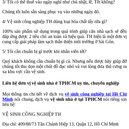
3/ Tôi có thể thuê vào ngày nghỉ như chủ nhật, lễ, Tết không?
Chúng tôi luôn sẵn sàng phục vụ vào những ngày đó.
4/ Vệ sinh công nghiệp TH dùng loại hóa chất tẩy rửa gì?
100% sản phẩm sử dụng trong quá trình giúp căn nhà sạch sẽ đều
đáp ứng được 2 tiêu chí: an toàn và hiệu quả. TH hiện là một đơn vị
cung cấp giải pháp làm sạch thân thiện môi trường ở Sài Gòn.
5/ Tôi cần chuẩn bị gì trước khi nhân viên tới?
Quý khách không cần chuẩn bị gì cả. Nhưng nếu được hãy giúp đỡ
chúng tôi thu dọn một chút đồ đạc nhỏ và vui lòng đưa thú cưng ra
xa khu vực cần vệ sinh.
Liên hệ đơn vị vệ sinh nhà ở TPHCM uy tín, chuyên nghiệp
Mọi thông tin chi tiết về dịch vụ
vệ sinh công nghiệp tại Hồ Chí
Minh
nói chung, dịch vụ
vệ sinh nhà ở tại TPHCM
nói riêng xin
liên hệ:
VỆ SINH CÔNG NGHIỆP TH
Địa chỉ: 409/88/73 Tân Chánh Hiệp 13, Quận 12, Hồ Chí Minh