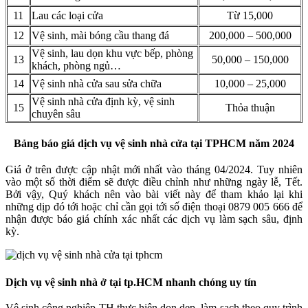
11
Lau các loại cửa
Từ 15,000
12
Vệ sinh, mài bóng cầu thang đá
200,000 – 500,000
Vệ sinh, lau dọn khu vực bếp, phòng
13
50,000 – 150,000
khách, phòng ngủ…
14
Vệ sinh nhà cửa sau sửa chữa
10,000 – 25,000
Vệ sinh nhà cửa định kỳ, vệ sinh
15
Thỏa thuận
chuyên sâu
Bảng báo giá dịch vụ vệ sinh nhà cửa tại TPHCM năm 2024
Giá ở trên được cập nhật mới nhất vào tháng 04/2024. Tuy nhiên
vào một số thời điểm sẽ được điều chỉnh như những ngày lễ, Tết.
Bởi vậy, Quý khách nên vào bài viết này để tham khảo lại khi
những dịp đó tới hoặc chỉ cần gọi tới số điện thoại 0879 005 666 để
nhận được báo giá chính xác nhất các dịch vụ làm sạch sâu, định
kỳ.
Dịch vụ vệ sinh nhà ở tại tp.HCM nhanh chóng uy tín
Vệ sinh công nghiệp TH thực hiện dọn dẹp, làm sạch theo quy trình