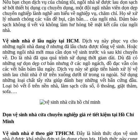
Nếu bạn chọn dịch vụ của chúng tôi, ngôi nhà sẽ được lau dọn sạch
sẽ bởi thiết bị dụng cụ chuyên dụng, một đội ngũ nhân viên dọn dẹp
chuyên nghiệp lành nghề am hiểu về nghiệp vụ, chăm chỉ. Họ sẽ xử
lý nhanh chóng các vấn đề bụi, cặn bẩn… của ngôi nhà. Đảm bảo
sạch không tì vết và không làm hư hỏng bề mặt kết cấu của ngôi
nhà.
Vệ sinh nhà ở lâu ngày tại HCM
. Dịch vụ này phục vụ cho
những ngôi nhà đang ở nhưng đã lâu chưa được tổng vệ sinh. Hoặc
những ngôi nhà mới mua cần dọn vệ sinh trước và sau khi chuyển
về. Do là nhà đã qua quá trình sử dụng thời gian dài. Dù đã có
những sự dọn dẹp cơ bản nhưng ở các ngõ ngách, đồ đạc vẫn còn
các vết bẩn bám lâu ngày. Dịch vụ này sẽ giúp tiến hành xử lý vệ
sinh lau chùi nhà ở từ trên xuống dưới từ trong ra ngoài. Sử dụng
những loại chất tẩy rửa giúp đánh bay những vết bẩn cứng đầu.
Loại bỏ vết ố trên nền nhà, làm sạch cửa sổ, ô thoáng, giặt thảm,
sofa….
Dọn vệ sinh nhà cửa chuyên nghiệp giá rẻ tiết kiệm tại Hồ Chí
Minh
Vệ sinh nhà ở theo giờ TPHCM
. Đây là hình thức dọn vệ sinh
nhà ở được khá nhiều đơn vị áp dụng chọn lựa. Hình thức này cung