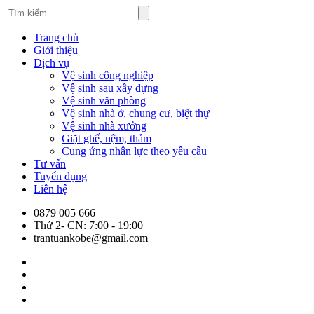
Trang chủ
Giới thiệu
Dịch vụ
Vệ sinh công nghiệp
Vệ sinh sau xây dựng
Vệ sinh văn phòng
Vệ sinh nhà ở, chung cư, biệt thự
Vệ sinh nhà xưởng
Giặt ghế, nệm, thảm
Cung ứng nhân lực theo yêu cầu
Tư vấn
Tuyển dụng
Liên hệ
0879 005 666
Thứ 2- CN: 7:00 - 19:00
trantuankobe@gmail.com