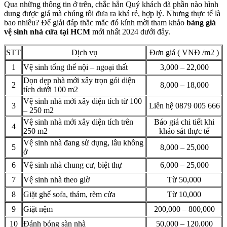
Qua những thông tin ở trên, chắc hẳn Quý khách đã phần nào hình
dung được giá mà chúng tôi đưa ra khá rẻ, hợp lý. Nhưng thực tế là
bao nhiêu? Để giải đáp thắc mắc đó kính mời tham khảo
bảng giá
vệ sinh nhà cửa tại HCM
mới nhất 2024 dưới đây.
STT
Dịch vụ
Đơn giá ( VNĐ /m2 )
1
Vệ sinh tổng thể nội – ngoại thất
3,000 – 22,000
Dọn dẹp nhà mới xây trọn gói diện
2
8,000 – 18,000
tích dưới 100 m2
Vệ sinh nhà mới xây diện tích từ 100
3
Liên hệ 0879 005 666
– 250 m2
Vệ sinh nhà mới xây diện tích trên
Báo giá chi tiết khi
4
250 m2
khảo sát thực tế
Vệ sinh nhà đang sử dụng, lâu không
5
8,000 – 25,000
ở
6
Vệ sinh nhà chung cư, biệt thự
6,000 – 25,000
7
Vệ sinh nhà theo giờ
Từ 50,000
8
Giặt ghế sofa, thảm, rèm cửa
Từ 10,000
9
Giặt nệm
200,000 – 800,000
10
Đánh bóng sàn nhà
50,000 – 120,000