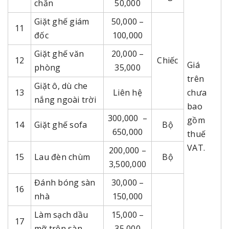
chăn
50,000
Giặt ghế giám
50,000 –
11
đốc
100,000
Giặt ghế văn
20,000 –
12
Chiếc
Giá
phòng
35,000
trên
Giặt ô, dù che
13
Liên hệ
chưa
nắng ngoài trời
bao
300,000 –
gồm
14
Giặt ghế sofa
Bộ
650,000
thuế
VAT.
200,000 –
15
Lau đèn chùm
Bộ
3,500,000
Đánh bóng sàn
30,000 –
16
nhà
150,000
Làm sạch dầu
15,000 –
17
mỡ trên sàn
35,000