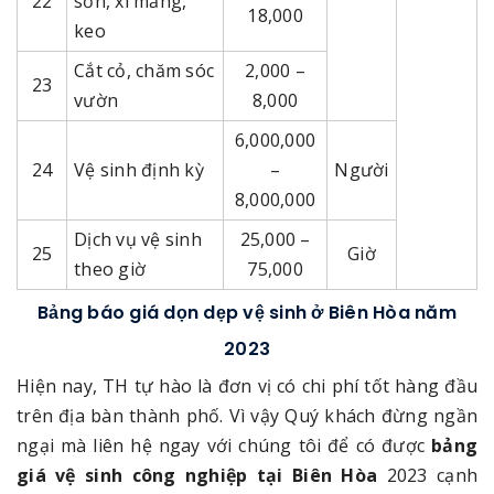
22
sơn, xi măng,
18,000
keo
Cắt cỏ, chăm sóc
2,000 –
23
vườn
8,000
6,000,000
24
Vệ sinh định kỳ
–
Người
8,000,000
Dịch vụ vệ sinh
25,000 –
25
Giờ
theo giờ
75,000
Bảng báo giá dọn dẹp vệ sinh ở Biên Hòa năm
2023
Hiện nay, TH tự hào là đơn vị có chi phí tốt hàng đầu
trên địa bàn thành phố. Vì vậy Quý khách đừng ngần
ngại mà liên hệ ngay với chúng tôi để có được
bảng
giá vệ sinh công nghiệp tại Biên Hòa
2023 cạnh