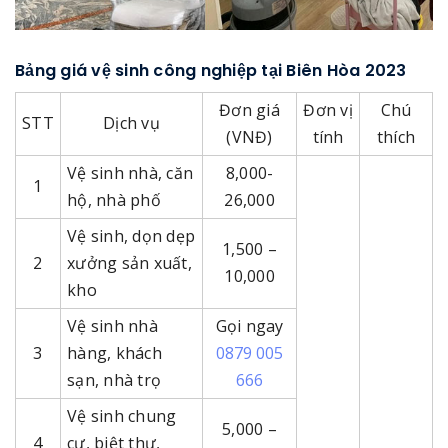
Bảng giá vệ sinh công nghiệp tại Biên Hòa 2023
Đơn giá
Đơn vị
Chú
STT
Dịch vụ
(VNĐ)
tính
thích
Vệ sinh nhà, căn
8,000-
1
hộ, nhà phố
26,000
Vệ sinh, dọn dẹp
1,500 –
2
xưởng sản xuất,
10,000
kho
Vệ sinh nhà
Gọi ngay
3
hàng, khách
0879 005
sạn, nhà trọ
666
Vệ sinh chung
5,000 –
4
cư, biệt thự,