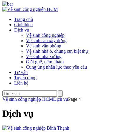
Trang chủ
Giới thiệu
Dịch vụ
Vệ sinh công nghiệp
Vệ sinh sau xây dựng
Vệ sinh văn phòng
Vệ sinh nhà ở, chung cư, biệt thự
Vệ sinh nhà xưởng
Giặt ghế, nệm, thảm
Cung ứng nhân lực theo yêu cầu
Tư vấn
Tuyển dụng
Liên hệ
Vệ sinh công nghiệp HCM
Dịch vụ
Page 4
Dịch vụ