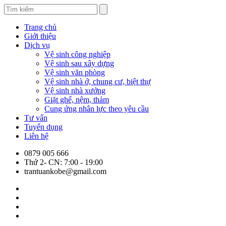
Trang chủ
Giới thiệu
Dịch vụ
Vệ sinh công nghiệp
Vệ sinh sau xây dựng
Vệ sinh văn phòng
Vệ sinh nhà ở, chung cư, biệt thự
Vệ sinh nhà xưởng
Giặt ghế, nệm, thảm
Cung ứng nhân lực theo yêu cầu
Tư vấn
Tuyển dụng
Liên hệ
0879 005 666
Thứ 2- CN: 7:00 - 19:00
trantuankobe@gmail.com