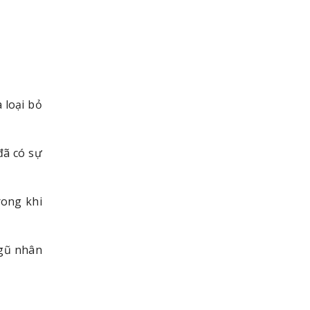
 loại bỏ
đã có sự
rong khi
ngũ nhân