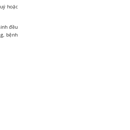
quý hoặc
sinh đều
ng, bệnh