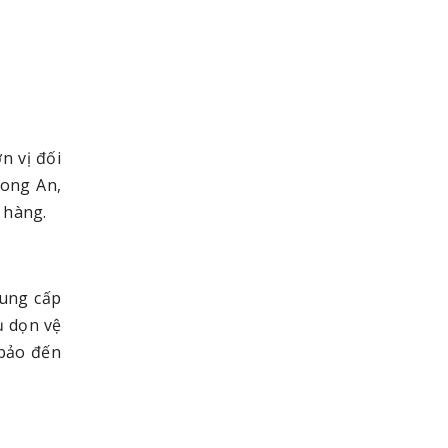
n vị đối
Long An,
 hàng.
cung cấp
ụ dọn vệ
 bảo đến