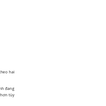
theo hai
ình đang
 hơn tùy