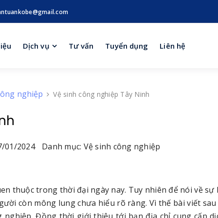
antuankobe@gmail.com
hiệu
Dịch vụ
Tư vấn
Tuyển dụng
Liên hệ
công nghiệp
Vệ sinh công nghiệp Tây Ninh
inh
/01/2024
Danh mục: Vệ sinh công nghiệp
en thuộc trong thời đại ngày nay. Tuy nhiên để nói về sự 
gười còn mông lung chưa hiểu rõ ràng. Vì thế bài viết sau
 nghiệp. Đồng thời giới thiệu tới bạn địa chỉ cung cấp dị