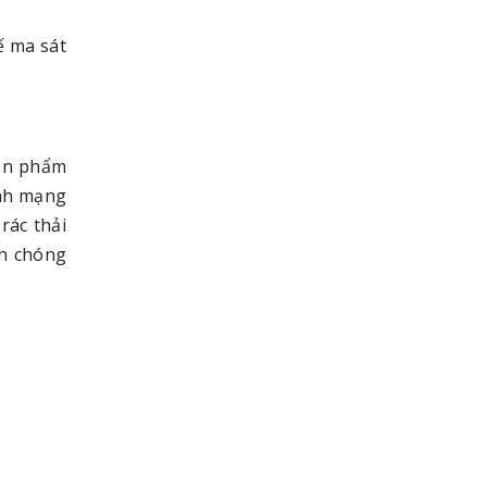
ế ma sát
sản phẩm
ính mạng
rác thải
nh chóng