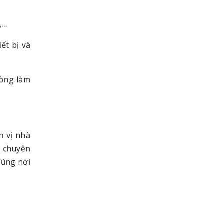
,…
ết bị và
hòng làm
n vị nhà
i chuyên
đúng nơi