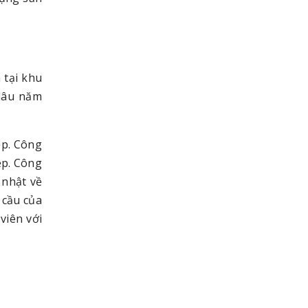
 tại khu
 lâu năm
ệp. Công
ệp. Công
 nhật về
 cầu của
viên với