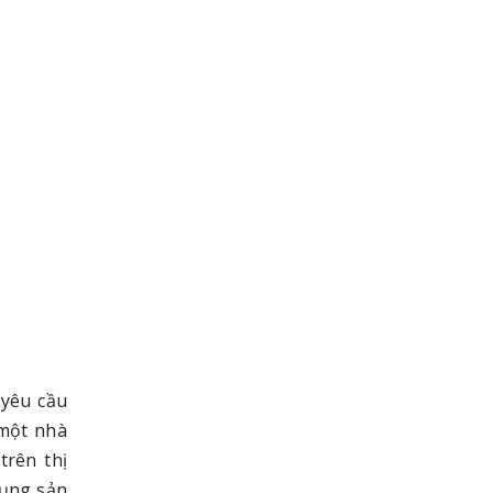
 yêu cầu
 một nhà
trên thị
dụng sản