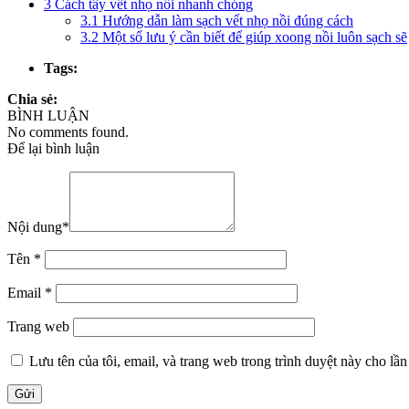
3
Cách tẩy vết nhọ nồi nhanh chóng
3.1
Hướng dẫn làm sạch vết nhọ nồi đúng cách
3.2
Một số lưu ý cần biết để giúp xoong nồi luôn sạch sẽ
Tags:
Chia sẻ:
BÌNH LUẬN
No comments found.
Để lại bình luận
Nội dung
*
Tên
*
Email
*
Trang web
Lưu tên của tôi, email, và trang web trong trình duyệt này cho lần 