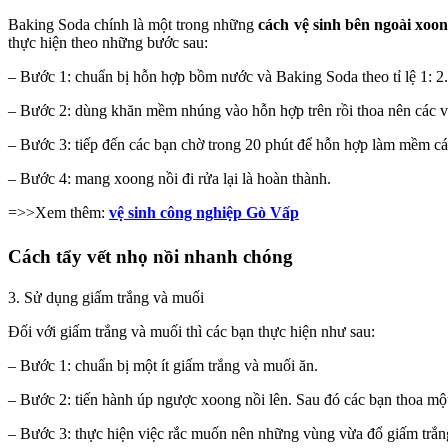
Baking Soda chính là một trong những
cách vệ sinh bên ngoài xoon
thực hiện theo những bước sau:
– Bước 1: chuẩn bị hỗn hợp bồm nước và Baking Soda theo tỉ lệ 1: 2
– Bước 2: dùng khăn mềm nhúng vào hỗn hợp trên rồi thoa nên các v
– Bước 3: tiếp đến các bạn chờ trong 20 phút để hỗn hợp làm mềm các
– Bước 4: mang xoong nồi đi rửa lại là hoàn thành.
=>>Xem thêm:
vệ sinh công nghiệp Gò Vấp
Cách tẩy vết nhọ nồi nhanh chóng
3. Sử dụng giấm trắng và muối
Đối với giấm trắng và muối thì các bạn thực hiện như sau:
– Bước 1: chuẩn bị một ít giấm trắng và muối ăn.
– Bước 2: tiến hành úp ngược xoong nồi lên. Sau đó các bạn thoa một
– Bước 3: thực hiện việc rắc muốn nên những vùng vừa đổ giấm trắng