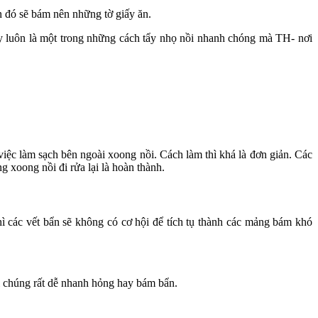
n đó sẽ bám nên những tờ giấy ăn.
đây luôn là một trong những cách tẩy nhọ nồi nhanh chóng mà TH- nơi
việc làm sạch bên ngoài xoong nồi. Cách làm thì khá là đơn giản. Các
 xoong nồi đi rửa lại là hoàn thành.
ì các vết bẩn sẽ không có cơ hội để tích tụ thành các mảng bám khó
ì chúng rất dễ nhanh hỏng hay bám bẩn.