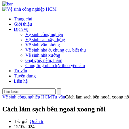
Trang chủ
Giới thiệu
Dịch vụ
Vệ sinh công nghiệp
Vệ sinh sau xây dựng
Vệ sinh văn phòng
Vệ sinh nhà ở, chung cư, biệt thự
Vệ sinh nhà xưởng
Giặt ghế, nệm, thảm
Cung ứng nhân lực theo yêu cầu
Tư vấn
Tuyển dụng
Liên hệ
Vệ sinh công nghiệp HCM
Tư vấn
Cách làm sạch bên ngoài xoong nồ
Cách làm sạch bên ngoài xoong nồi
Tác giả:
Quản trị
15/05/2024