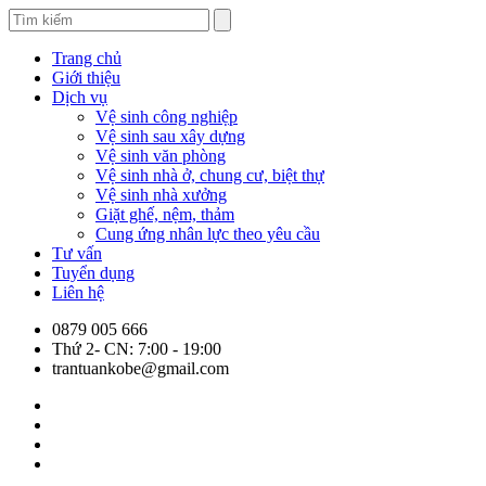
Trang chủ
Giới thiệu
Dịch vụ
Vệ sinh công nghiệp
Vệ sinh sau xây dựng
Vệ sinh văn phòng
Vệ sinh nhà ở, chung cư, biệt thự
Vệ sinh nhà xưởng
Giặt ghế, nệm, thảm
Cung ứng nhân lực theo yêu cầu
Tư vấn
Tuyển dụng
Liên hệ
0879 005 666
Thứ 2- CN: 7:00 - 19:00
trantuankobe@gmail.com