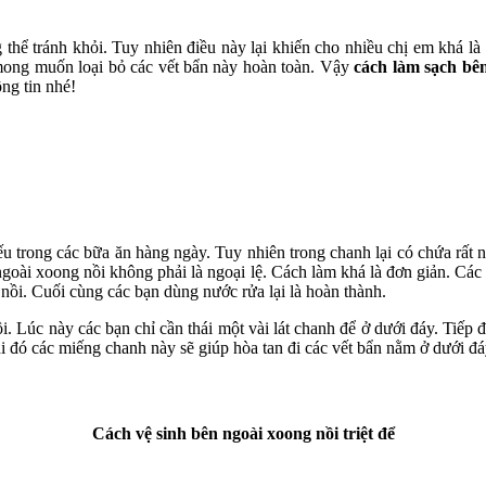
thể tránh khỏi. Tuy nhiên điều này lại khiến cho nhiều chị em khá là
 mong muốn loại bỏ các vết bẩn này hoàn toàn. Vậy
cách làm sạch bê
ông tin nhé!
ếu trong các bữa ăn hàng ngày. Tuy nhiên trong chanh lại có chứa rất 
ngoài xoong nồi không phải là ngoại lệ. Cách làm khá là đơn giản. Các 
nồi. Cuối cùng các bạn dùng nước rửa lại là hoàn thành.
Lúc này các bạn chỉ cần thái một vài lát chanh để ở dưới đáy. Tiếp đế
 đó các miếng chanh này sẽ giúp hòa tan đi các vết bẩn nằm ở dưới đá
Cách vệ sinh bên ngoài xoong nồi triệt để