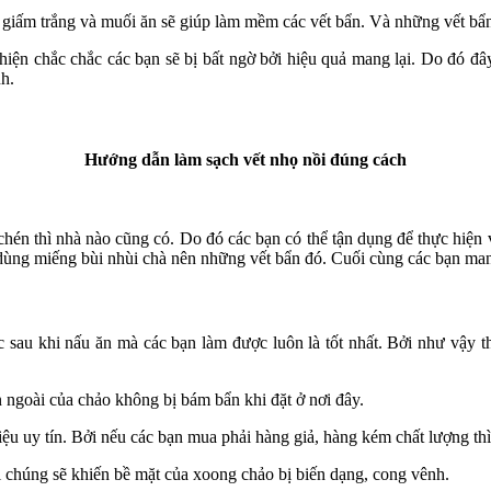
a giấm trắng và muối ăn sẽ giúp làm mềm các vết bẩn. Và những vết bẩ
 hiện chắc chắc các bạn sẽ bị bất ngờ bởi hiệu quả mang lại. Do đó 
h.
Hướng dẫn làm sạch vết nhọ nồi đúng cách
hén thì nhà nào cũng có. Do đó các bạn có thể tận dụng để thực hiện 
dùng miếng bùi nhùi chà nên những vết bẩn đó. Cuối cùng các bạn mang
 sau khi nấu ăn mà các bạn làm được luôn là tốt nhất. Bởi như vậy th
ngoài của chảo không bị bám bẩn khi đặt ở nơi đây.
ệu uy tín. Bởi nếu các bạn mua phải hàng giả, hàng kém chất lượng th
i chúng sẽ khiến bề mặt của xoong chảo bị biến dạng, cong vênh.