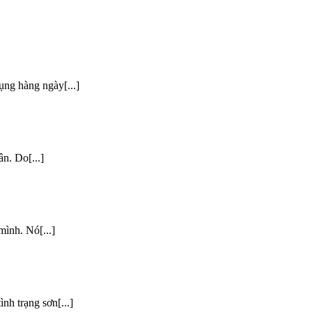
ụng hàng ngày[...]
ân. Do[...]
mình. Nó[...]
nh trạng sơn[...]