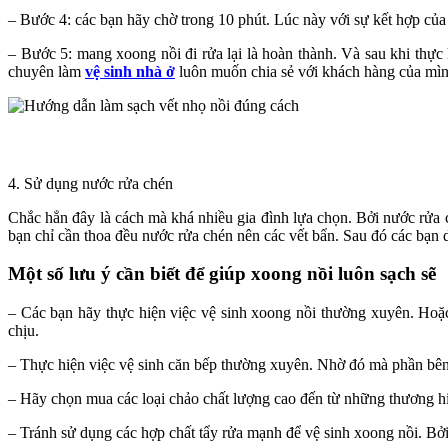
– Bước 4: các bạn hãy chờ trong 10 phút. Lúc này với sự kết hợp củ
– Bước 5: mang xoong nồi đi rửa lại là hoàn thành. Và sau khi thực
chuyên làm
vệ sinh nhà ở
luôn muốn chia sẻ với khách hàng của mìn
4. Sử dụng nước rửa chén
Chắc hẳn đây là cách mà khá nhiều gia đình lựa chọn. Bởi nước rửa c
bạn chỉ cần thoa đều nước rửa chén nên các vết bẩn. Sau đó các bạn 
Một số lưu ý cần biết để giúp xoong nồi luôn sạch sẽ
– Các bạn hãy thực hiện việc vệ sinh xoong nồi thường xuyên. Hoặc
chịu.
– Thực hiện việc vệ sinh căn bếp thường xuyên. Nhờ đó mà phần bên 
– Hãy chọn mua các loại chảo chất lượng cao đến từ những thương hi
– Tránh sử dụng các hợp chất tẩy rửa mạnh để vệ sinh xoong nồi. Bở