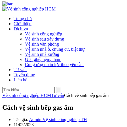
Trang chủ
Giới thiệu
Dịch vụ
Vệ sinh công nghiệp
Vệ sinh sau xây dựng
Vệ sinh văn phòng
Vệ sinh nhà ở, chung cư, biệt thự
Vệ sinh nhà xưởng
Giặt ghế, nệm, thảm
Cung ứng nhân lực theo yêu cầu
Tư vấn
Tuyển dụng
Liên hệ
Vệ sinh công nghiệp HCM
Tư vấn
Cách vệ sinh bếp gas âm
Cách vệ sinh bếp gas âm
Tác giả:
Admin Vệ sinh công nghiệp TH
11/05/2023