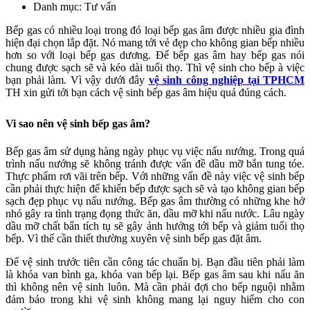
Danh mục: Tư vấn
Bếp gas có nhiều loại trong đó loại bếp gas âm được nhiều gia đình
hiện đại chọn lắp đặt. Nó mang tới vẻ đẹp cho không gian bếp nhiều
hơn so với loại bếp gas dương. Để bếp gas âm hay bếp gas nói
chung được sạch sẽ và kéo dài tuổi thọ. Thì vệ sinh cho bếp à việc
bạn phải làm. Vì vậy dưới đây
vệ sinh công nghiệp tại TPHCM
TH xin gửi tới bạn cách vệ sinh bếp gas âm hiệu quả đúng cách.
Vi sao nên vệ sinh bếp gas âm?
Bếp gas âm sử dụng hàng ngày phục vụ việc nấu nướng. Trong quá
trình nấu nướng sẽ không tránh được vấn đề dầu mỡ bắn tung tóe.
Thực phẩm rơi vãi trên bếp. Với những vấn đề này việc vệ sinh bếp
cần phải thực hiện để khiến bếp được sạch sẽ và tạo không gian bếp
sạch đẹp phục vụ nấu nướng. Bếp gas âm thường có những khe hở
nhỏ gây ra tình trạng đọng thức ăn, dầu mỡ khi nấu nước. Lâu ngày
dầu mỡ chất bẩn tích tụ sẽ gây ảnh hưởng tới bếp và giảm tuổi thọ
bếp. Vì thế cần thiết thường xuyên vệ sinh bếp gas đặt âm.
Để vệ sinh trước tiên cần công tác chuẩn bị. Bạn đầu tiên phải làm
là khóa van bình ga, khóa van bếp lại. Bếp gas âm sau khi nấu ăn
thì không nên vệ sinh luôn. Mà cần phải đợi cho bếp nguội nhằm
đảm bảo trong khi vệ sinh không mang lại nguy hiểm cho con