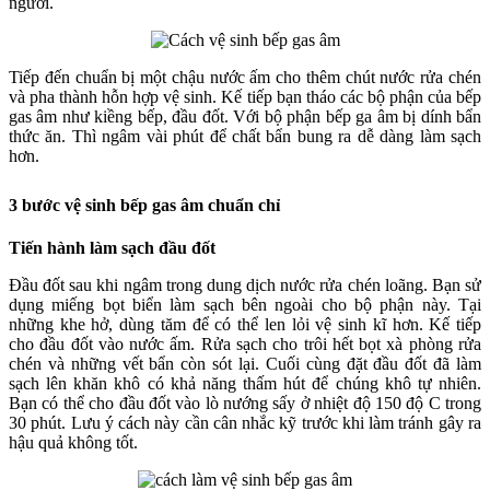
người.
Tiếp đến chuẩn bị một chậu nước ấm cho thêm chút nước rửa chén
và pha thành hỗn hợp vệ sinh. Kế tiếp bạn tháo các bộ phận của bếp
gas âm như kiềng bếp, đầu đốt. Với bộ phận bếp ga âm bị dính bẩn
thức ăn. Thì ngâm vài phút để chất bẩn bung ra dễ dàng làm sạch
hơn.
3 bước vệ sinh bếp gas âm chuẩn chỉ
Tiến hành làm sạch đầu đốt
Đầu đốt sau khi ngâm trong dung dịch nước rửa chén loãng. Bạn sử
dụng miếng bọt biển làm sạch bên ngoài cho bộ phận này. Tại
những khe hở, dùng tăm để có thể len lỏi vệ sinh kĩ hơn. Kế tiếp
cho đầu đốt vào nước ấm. Rửa sạch cho trôi hết bọt xà phòng rửa
chén và những vết bẩn còn sót lại. Cuối cùng đặt đầu đốt đã làm
sạch lên khăn khô có khả năng thấm hút để chúng khô tự nhiên.
Bạn có thể cho đầu đốt vào lò nướng sấy ở nhiệt độ 150 độ C trong
30 phút. Lưu ý cách này cần cân nhắc kỹ trước khi làm tránh gây ra
hậu quả không tốt.