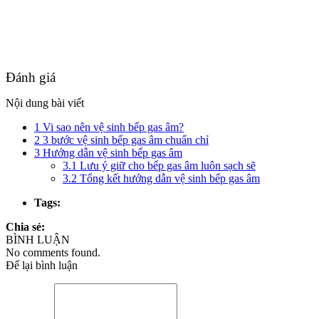
Đánh giá
Nội dung bài viết
1
Vi sao nên vệ sinh bếp gas âm?
2
3 bước vệ sinh bếp gas âm chuẩn chỉ
3
Hướng dẫn vệ sinh bếp gas âm
3.1
Lưu ý giữ cho bếp gas âm luôn sạch sẽ
3.2
Tổng kết hướng dẫn vệ sinh bếp gas âm
Tags:
Chia sẻ:
BÌNH LUẬN
No comments found.
Để lại bình luận