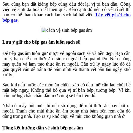
Sau cùng bạn đặt kiềng bếp cùng đầu đốt lại vị trí ban đầu. Công
việc vệ sinh đã hoàn tất hiệu quả. Bên cạnh đó nếu có vết rỉ sét thì
bạn có thể tham khảo cách làm sạch tại bài viết:
Tẩy vết gỉ sét cho
bếp gas
.
Lưu ý giữ cho bếp gas âm luôn sạch sẽ
Để bếp gas âm luôn giữ được vẻ ngoài sạch sẽ và bền đẹp. Bạn cần
lưu ý hạn chế cho thức ăn trào ra ngoài bếp quá nhiều. Nếu chẳng
may quên và làm trào thức ăn ra ngoài. Cần xử lý ngay lúc đó để
giải quyết vấn đề tránh để bám dính và thành vết bẩn lâu ngày khó
xử lý.
Sau khi nấu nước các món ăn chiên xào có dầu mỡ cần lau chùi bề
mặt bếp ngay. Không thể bỏ qua vị trí bàn bếp, tường bếp. Vì khi
nấu nướng chắc chắn dầu mỡ cũng sẽ bắn trên đó.
Nhà có máy hút mùi thì nên sử dụng để mùi thức ăn bay bớt ra
ngoài. Tránh cho mùi thức ăn ám trong nhà bám trên rèm cửa đồ
dùng trong nhà. Tạo ra sự khó chịu về mùi cho không gian nhà ở.
Tổng kết hướng dẫn vệ sinh bếp gas âm