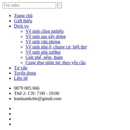
Trang chủ
Giới thiệu
Dịch vụ
Vệ sinh công nghiệp
Vệ sinh sau xây dựng
Vệ sinh văn phòng
Vệ sinh nhà ở, chung cư, biệt thự
Vệ sinh nhà xưởng
Giặt ghế, nệm, thảm
Cung ứng nhân lực theo yêu cầu
Tư vấn
Tuyển dụng
Liên hệ
0879 005 666
Thứ 2- CN: 7:00 - 19:00
trantuankobe@gmail.com