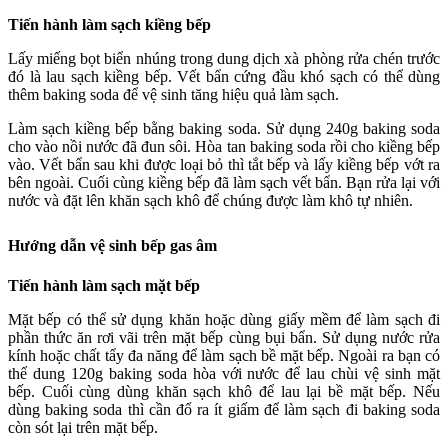
Tiến hành làm sạch kiềng bếp
Lấy miếng bọt biển nhúng trong dung dịch xà phòng rửa chén trước
đó là lau sạch kiềng bếp. Vết bẩn cứng đầu khó sạch có thể dùng
thêm baking soda để vệ sinh tăng hiệu quả làm sạch.
Làm sạch kiềng bếp bằng baking soda. Sử dụng 240g baking soda
cho vào nồi nước đã đun sôi. Hòa tan baking soda rồi cho kiềng bếp
vào. Vết bẩn sau khi được loại bỏ thì tắt bếp và lấy kiềng bếp vớt ra
bên ngoài. Cuối cùng kiềng bếp đã làm sạch vết bẩn. Bạn rửa lại với
nước và đặt lên khăn sạch khô để chúng được làm khô tự nhiên.
Hướng dẫn vệ sinh bếp gas âm
Tiến hành làm sạch mặt bếp
Mặt bếp có thể sử dụng khăn hoặc dùng giấy mềm để làm sạch đi
phần thức ăn rơi vãi trên mặt bếp cùng bụi bẩn. Sử dụng nước rửa
kính hoặc chất tẩy đa năng để làm sạch bề mặt bếp. Ngoài ra bạn có
thể dung 120g baking soda hòa với nước để lau chùi vệ sinh mặt
bếp. Cuối cùng dùng khăn sạch khô để lau lại bề mặt bếp. Nếu
dùng baking soda thì cần đổ ra ít giấm để làm sạch đi baking soda
còn sót lại trên mặt bếp.