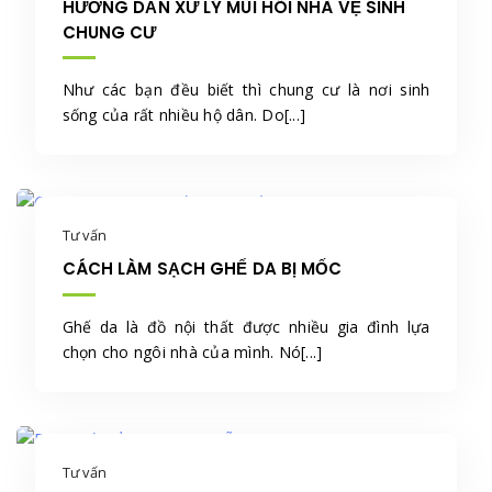
HƯỚNG DẪN XỬ LÝ MÙI HÔI NHÀ VỆ SINH
CHUNG CƯ
Như các bạn đều biết thì chung cư là nơi sinh
sống của rất nhiều hộ dân. Do[...]
Tư vấn
CÁCH LÀM SẠCH GHẾ DA BỊ MỐC
Ghế da là đồ nội thất được nhiều gia đình lựa
chọn cho ngôi nhà của mình. Nó[...]
Tư vấn