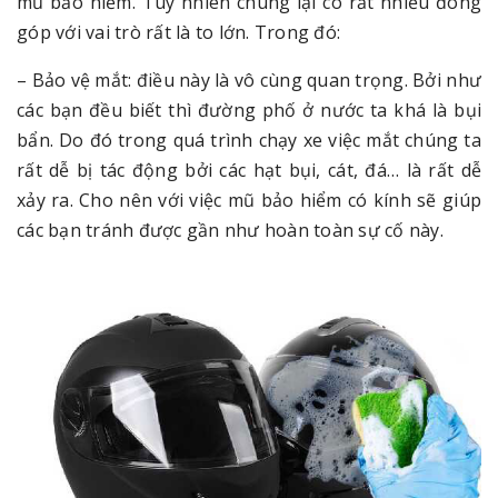
mũ bảo hiểm. Tuy nhiên chúng lại có rất nhiều đóng
góp với vai trò rất là to lớn. Trong đó:
– Bảo vệ mắt: điều này là vô cùng quan trọng. Bởi như
các bạn đều biết thì đường phố ở nước ta khá là bụi
bẩn. Do đó trong quá trình chạy xe việc mắt chúng ta
rất dễ bị tác động bởi các hạt bụi, cát, đá… là rất dễ
xảy ra. Cho nên với việc mũ bảo hiểm có kính sẽ giúp
các bạn tránh được gần như hoàn toàn sự cố này.