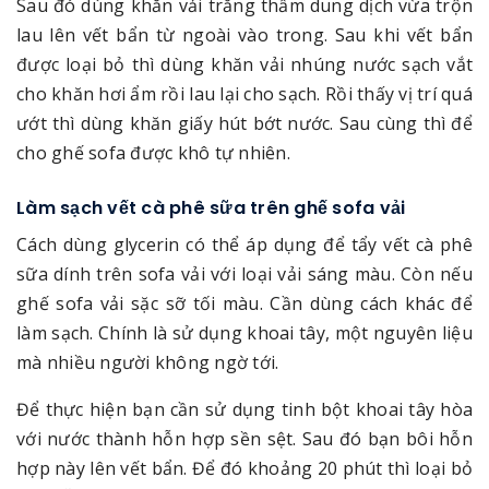
Sau đó dùng khăn vải trắng thấm dung dịch vừa trộn
lau lên vết bẩn từ ngoài vào trong. Sau khi vết bẩn
được loại bỏ thì dùng khăn vải nhúng nước sạch vắt
cho khăn hơi ẩm rồi lau lại cho sạch. Rồi thấy vị trí quá
ướt thì dùng khăn giấy hút bớt nước. Sau cùng thì để
cho ghế sofa được khô tự nhiên.
Làm sạch vết cà phê sữa trên ghế sofa vải
Cách dùng glycerin có thể áp dụng để tẩy vết cà phê
sữa dính trên sofa vải với loại vải sáng màu. Còn nếu
ghế sofa vải sặc sỡ tối màu. Cần dùng cách khác để
làm sạch. Chính là sử dụng khoai tây, một nguyên liệu
mà nhiều người không ngờ tới.
Để thực hiện bạn cần sử dụng tinh bột khoai tây hòa
với nước thành hỗn hợp sền sệt. Sau đó bạn bôi hỗn
hợp này lên vết bẩn. Để đó khoảng 20 phút thì loại bỏ