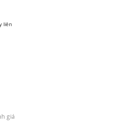
 liên
h giá