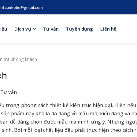
antuankobe@gmail.com
hiệu
Dịch vụ
Tư vấn
Tuyển dụng
Liên hệ
àn trà phòng khách
ch
 Tư vấn
u trong phong cách thiết kế kiến trúc hiện đại. Hiện nếu
sản phẩm này khá là da dạng về mẫu mã, kiểu dáng và đặc
các bạn dễ dàng chọn được mẫu mà mình ưng ý. Nhưng ngượ
inh. Bởi mỗi loại chất liệu đều phải thực hiện theo cách r