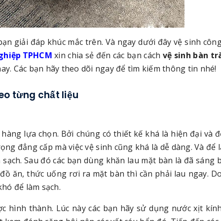
 bạn giải đáp khúc mắc trên. Và ngay dưới đây vệ sinh côn
nghiệp TPHCM
xin chia sẻ đến các bạn cách
vệ sinh bàn tr
nay. Các bạn hãy theo dõi ngay để tìm kiếm thông tin nhé!
o từng chất liệu
hàng lựa chọn. Bởi chúng có thiết kế khá là hiện đại và đ
ọng đẳng cấp mà việc vệ sinh cũng khá là dễ dàng. Và để 
 sạch. Sau đó các bạn dùng khăn lau mặt bàn là đã sáng 
đồ ăn, thức uống rơi ra mặt bàn thì cần phải lau ngay. D
khó để làm sạch.
c hình thành. Lúc này các bạn hãy sử dụng nước xịt kín