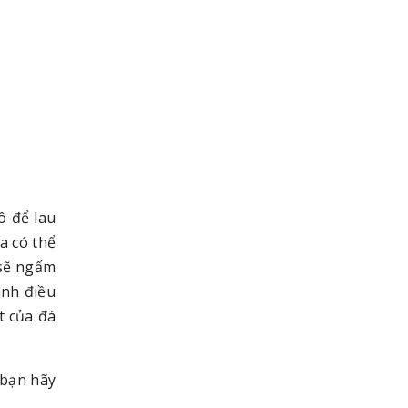
ô để lau
a có thể
 sẽ ngấm
ánh điều
t của đá
 bạn hãy