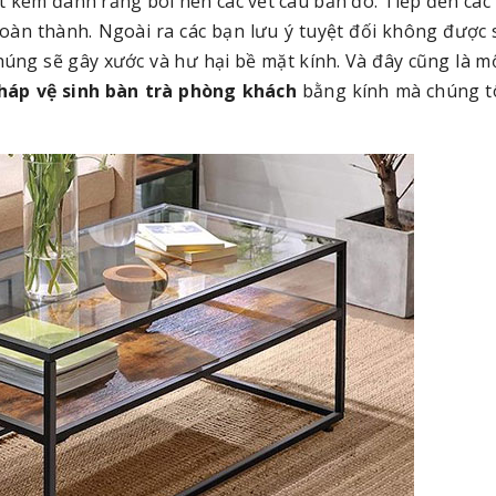
t kem đánh răng bôi nên các vết cáu bẩn đó. Tiếp đến các
hoàn thành. Ngoài ra các bạn lưu ý tuyệt đối không được
chúng sẽ gây xước và hư hại bề mặt kính. Và đây cũng là m
áp vệ sinh bàn trà phòng khách
bằng kính mà chúng t