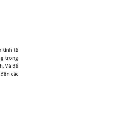
 tinh tế
ng trong
h. Và để
 đến các