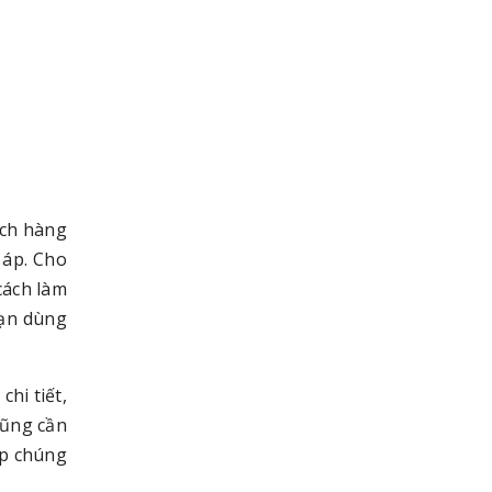
ách hàng
 áp. Cho
cách làm
bạn dùng
hi tiết,
cũng cần
úp chúng