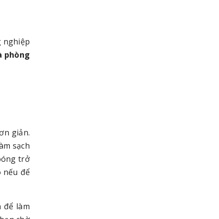
g nghiệp
à phòng
ơn giản.
làm sạch
bóng trở
o nếu để
h để làm