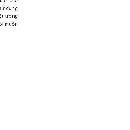
 bạn chờ
 sử dụng
ột trong
ôi muốn