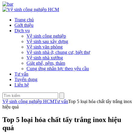
Trang chủ
Giới thiệu
Dịch vụ
Vệ sinh công nghiệp
Vệ sinh sau xây dựng
Vệ sinh văn phòng
Vệ sinh nhà ở, chung cư, biệt thự
Vệ sinh nhà xưởng
Giặt ghế, nệm, thảm
Cung ứng nhân lực theo yêu cầu
Tư vấn
Tuyển dụng
Liên hệ
Vệ sinh công nghiệp HCM
Tư vấn
Top 5 loại hóa chất tẩy trắng inox
hiệu quả
Top 5 loại hóa chất tẩy trắng inox hiệu
quả