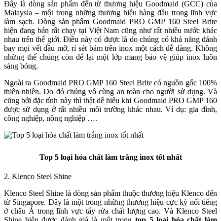
Đây là dòng sản phẩm đến từ thương hiệu Goodmaid (GCC) của
Malaysia – một trong những thương hiệu hàng đầu trong lĩnh vực
làm sạch. Dòng sản phẩm Goodmaid PRO GMP 160 Steel Brite
hiện đang bán rất chạy tại Việt Nam cũng như rất nhiều nước khác
nhau trên thế giới. Điều này có được là do chúng có khả năng đánh
bay mọi vết dầu mỡ, rỉ sét bám trên inox một cách dễ dàng. Không
những thế chúng còn để lại một lớp mang bảo vệ giúp inox luôn
sáng bóng.
Ngoài ra Goodmaid PRO GMP 160 Steel Brite có nguồn gốc 100%
thiên nhiên. Do đó chúng vô cùng an toàn cho người sử dụng. Và
cũng bởi đặc tính này thì thật dễ hiểu khi Goodmaid PRO GMP 160
được sử dụng ở rất nhiều môi trường khác nhau. Ví dụ: gia đình,
công nghiệp, nông nghiệp ….
Top 5 loại hóa chất làm trắng inox tốt nhất
2. Klenco Steel Shine
Klenco Steel Shine là dòng sản phẩm thuộc thương hiệu Klenco đến
từ Singapore. Đây là một trong những thương hiệu cực kỳ nổi tiếng
ở châu Á trong lĩnh vực tẩy rửa chất lượng cao. Và Klenco Steel
Shine hiện được đánh giá là một trong
top 5 loại hóa chất làm