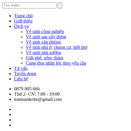
Trang chủ
Giới thiệu
Dịch vụ
Vệ sinh công nghiệp
Vệ sinh sau xây dựng
Vệ sinh văn phòng
Vệ sinh nhà ở, chung cư, biệt thự
Vệ sinh nhà xưởng
Giặt ghế, nệm, thảm
Cung ứng nhân lực theo yêu cầu
Tư vấn
Tuyển dụng
Liên hệ
0879 005 666
Thứ 2- CN: 7:00 - 19:00
trantuankobe@gmail.com