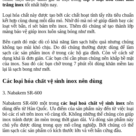
trắng inox
tốt nhất hiện nay.
Loại hóa chất này được tạo bởi các chất hoạt tính tẩy rửa tiêu chuẩn
kết hợp cùng dung môi dầu mỏ. Nhờ đó mà nó sẽ giúp đánh bay các
loạt vết bẩn, rỉ sét bám trên inox. Thêm đó chúng sẽ tạo thành lớp
màng bảo vệ giúp inox luôn sáng bóng như mới.
Bên cạnh đó mặc dù có khả năng làm sạch hiệu quả nhưng chúng
không tạo mùi khó chịu. Do đó chúng thường được dùng để làm
sạch các sản phẩm inox ở trong các hộ gia đình. Còn về cách sử
dụng khá là đơn giản. Các bạn chỉ cần phun chúng nên khắp bề mặt
của inox. Sau đó các bạn chờ trong 7 phút rồi dùng khăn mềm lau
lại là sạch bong như mới.
Các loại hóa chất vệ sinh inox nên dùng
3. Nabakem SR-600
Nabakem SR-600 một trong
các loại hoá chất vệ sinh inox
nên
dùng đến từ Hàn Quốc. Ưu điểm của sản phẩm này đến từ việc loại
bỏ các rỉ sét trên inox vô cùng tốt. Không những thế chúng còn giúp
inox tránh được ăn mòn trong thời gian dài. Và dòng sản phẩm này
chủ yếu được dùng trong quy mô công nghiệp. Bởi chúng có thể
làm sạch các sản phẩm có kích thước lớn và vết bẩn cứng đầu.