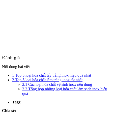
Đánh giá
Nội dung bài viết
1
Top 5 loại hóa chất tẩy trắng inox hiệu quả nhất
2
Top 5 loại hóa chất làm trắng inox tốt nhất
2.1
Các loại hóa chất vệ sinh inox nên dùng
2.2
Tổng hợp những loại hóa chất làm sạch inox hiệu
quả
Tags:
Chia sẻ: