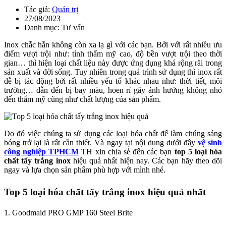
Tác giả:
Quản trị
27/08/2023
Danh mục: Tư vấn
Inox chắc hẳn không còn xa lạ gì với các bạn. Bởi với rất nhiều ưu
điểm vượt trội như: tính thẩm mỹ cao, độ bền vượt trội theo thời
gian… thì hiện loại chất liệu này được ứng dụng khá rộng rãi trong
sản xuất và đời sống. Tuy nhiên trong quá trình sử dụng thì inox rất
dễ bị tác động bởi rất nhiều yếu tố khác nhau như: thời tiết, môi
trường… dẫn đến bị bay màu, hoen rỉ gây ảnh hưởng không nhỏ
đến thẩm mỹ cũng như chất lượng của sản phẩm.
Do đó việc chúng ta sử dụng các loại hóa chất để làm chúng sáng
bóng trở lại là rất cần thiết. Và ngay tại nội dung dưới đây
vệ sinh
công nghiệp TPHCM
TH xin chia sẻ đến các bạn
top 5 loại hóa
chất tẩy trắng inox
hiệu quả nhất hiện nay. Các bạn hãy theo dõi
ngay và lựa chọn sản phẩm phù hợp với mình nhé.
Top 5 loại hóa chất tẩy trắng inox hiệu quả nhất
1. Goodmaid PRO GMP 160 Steel Brite