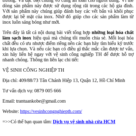
trường. Và đặc biệt chúng vô cùng an toàn cho người dùng. Vì thế
dòng sản phẩm này được sử dụng rộng rãi trong các hộ gia đình.
Với sản phẩm này chúng giúp đánh bay các vết bẩn và khôi phục
được lại bề mặt của inox. Nhờ đó giúp cho các sản phẩm làm từ
inox luôn sáng bóng như mới.
Trên đây là tất cả nội dung bài viết tổng hợp
những loại hóa chất
làm sạch inox
hiệu quả mà chúng tôi muốn chia sẻ. Mỗi loại hóa
chất đều có ưu nhược điểm riêng nên các bạn hãy tìm hiểu kỹ trước
khi lựa chọn. Và nếu các bạn có điều gì thắc mắc cần được tư vấn,
xin hãy liên hệ ngay với vệ sinh công nghiệp TH để được hỗ trợ
nhanh chóng. Thông tin liên lạc chi tiết:
VỆ SINH CÔNG NGHIỆP TH
Địa chỉ: 409/88/73 Tân Chánh Hiệp 13, Quận 12, Hồ Chí Minh
Tư vấn dịch vụ: 0879 005 666
Email: trantuankobe@gmail.com
Website:
https://vesinhcongnghiepth.com/
=>>Có thể bạn quan tâm:
Dịch vụ vệ sinh nhà cửa HCM