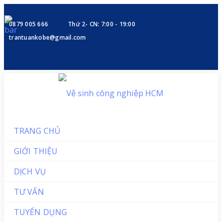
0879 005 666
Thứ 2- CN: 7:00 - 19:00
trantuankobe@gmail.com
TRANG CHỦ
GIỚI THIỆU
DỊCH VỤ
TƯ VẤN
TUYỂN DỤNG