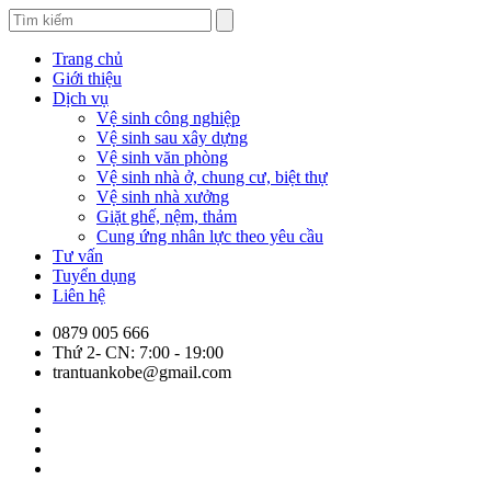
Trang chủ
Giới thiệu
Dịch vụ
Vệ sinh công nghiệp
Vệ sinh sau xây dựng
Vệ sinh văn phòng
Vệ sinh nhà ở, chung cư, biệt thự
Vệ sinh nhà xưởng
Giặt ghế, nệm, thảm
Cung ứng nhân lực theo yêu cầu
Tư vấn
Tuyển dụng
Liên hệ
0879 005 666
Thứ 2- CN: 7:00 - 19:00
trantuankobe@gmail.com