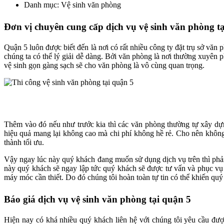
Danh mục: Vệ sinh văn phòng
Đơn vị chuyên cung cấp dịch vụ vệ sinh văn phòng t
Quận 5 luôn được biết đến là nơi có rất nhiều công ty đặt trụ sở văn 
chúng ta có thể lý giải dễ dàng. Bởi văn phòng là nơi thường xuyên 
vệ sinh gọn gàng sạch sẽ cho văn phòng là vô cùng quan trọng.
Thêm vào đó nếu như trước kia thì các văn phòng thường tự xây dựng
hiệu quả mang lại không cao mà chi phí không hề rẻ. Cho nên không 
thành tối ưu.
Vậy ngay lúc này quý khách đang muốn sử dụng dịch vụ trên thì phả
này quý khách sẽ ngay lập tức quý khách sẽ được tư vấn và phục vụ 
máy móc cần thiết. Do đó chúng tôi hoàn toàn tự tin có thể khiến quý
Báo giá dịch vụ vệ sinh văn phòng tại quận 5
Hiện nay có khá nhiều quý khách liên hệ với chúng tôi yêu cầu được