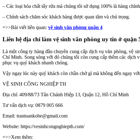
– Các loại hóa chất tẩy rửa mà chúng tôi sử dụng 100% là hàng chính
– Chính sách chăm sóc khách hàng được quan tâm và chú trọng.
=>>Bài viết liên quan:
vệ sinh văn phòng quận 4
Liên hệ địa chỉ làm vệ sinh văn phòng uy tín ở quận 
Là một công ty hàng đầu chuyên cung cấp dịch vụ văn phòng, vệ sin
Chí Minh. Song sóng với đó chúng tôi còn cung cấp thêm các dịch vụ
phục vụ quý khách nhanh chóng.
Vậy ngay lúc này quý khách còn chần chờ gì mà không đến ngay với c
VỆ SINH CÔNG NGHIỆP TH
Địa chỉ: 409/88/73 Tân Chánh Hiệp 13, Quận 12, Hồ Chí Minh
Tư vấn dịch vụ: 0879 005 666
Email: trantuankobe@gmail.com
Website: https://vesinhcongnghiepth.com/
=>>Xem thêm: