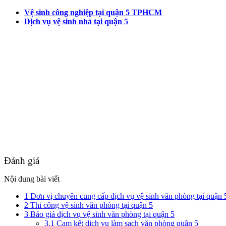
Vệ sinh công nghiệp tại quận 5 TPHCM
Dịch vụ vệ sinh nhà tại quận 5
Đánh giá
Nội dung bài viết
1
Đơn vị chuyên cung cấp dịch vụ vệ sinh văn phòng tại quận 
2
Thi công vệ sinh văn phòng tại quận 5
3
Báo giá dịch vụ vệ sinh văn phòng tại quận 5
3.1
Cam kết dịch vụ làm sạch văn phòng quận 5