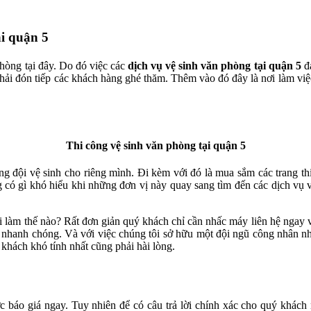
ại quận 5
phòng tại đây. Do đó việc các
dịch vụ vệ sinh văn phòng tại quận 5
đa
phải đón tiếp các khách hàng ghé thăm. Thêm vào đó đây là nơi làm việ
Thi công vệ sinh văn phòng tại quận 5
 đội vệ sinh cho riêng mình. Đi kèm với đó là mua sắm các trang thiết
có gì khó hiểu khi những đơn vị này quay sang tìm đến các dịch vụ v
i làm thế nào? Rất đơn giản quý khách chỉ cần nhấc máy liên hệ ngay 
nhanh chóng. Và với việc chúng tôi sở hữu một đội ngũ công nhân nhân
 khách khó tính nhất cũng phải hài lòng.
 báo giá ngay. Tuy nhiên để có câu trả lời chính xác cho quý khách 