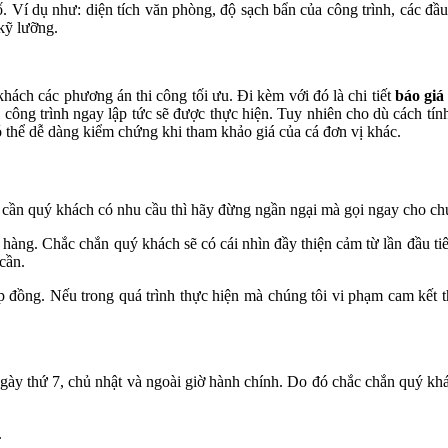
ố. Ví dụ như: diện tích văn phòng, độ sạch bẩn của công trình, các đ
kỹ lưỡng.
khách các phương án thi công tối ưu. Đi kèm với đó là chi tiết
báo giá
 công trình ngay lập tức sẽ được thực hiện. Tuy nhiên cho dù cách tí
ó thể dễ dàng kiểm chứng khi tham khảo giá của cá đơn vị khác.
ỉ cần quý khách có nhu cầu thì hãy đừng ngần ngại mà gọi ngay cho chú
 hàng. Chắc chắn quý khách sẽ có cái nhìn đầy thiện cảm từ lần đầu ti
cần.
ợp đồng. Nếu trong quá trình thực hiện mà chúng tôi vi phạm cam kết
ày thứ 7, chủ nhật và ngoài giờ hành chính. Do đó chắc chắn quý khá
.