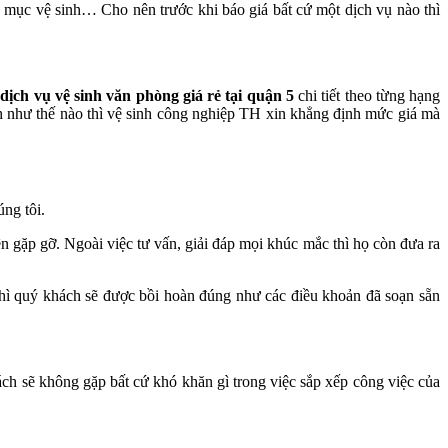
ầu mục vệ sinh… Cho nên trước khi báo giá bất cứ một dịch vụ nào thì
 dịch vụ vệ sinh văn phòng giá rẻ tại quận 5
chi tiết theo từng hạng
nh như thế nào thì vệ sinh công nghiệp TH xin khẳng định mức giá mà
ng tôi.
ên gặp gỡ. Ngoài việc tư vấn, giải đáp mọi khúc mắc thì họ còn đưa ra
 thì quý khách sẽ được bồi hoàn đúng như các điều khoản đã soạn sẵn
ch sẽ không gặp bất cứ khó khăn gì trong việc sắp xếp công việc của