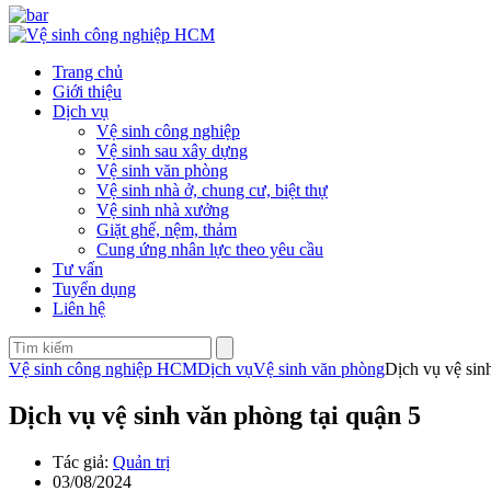
Trang chủ
Giới thiệu
Dịch vụ
Vệ sinh công nghiệp
Vệ sinh sau xây dựng
Vệ sinh văn phòng
Vệ sinh nhà ở, chung cư, biệt thự
Vệ sinh nhà xưởng
Giặt ghế, nệm, thảm
Cung ứng nhân lực theo yêu cầu
Tư vấn
Tuyển dụng
Liên hệ
Vệ sinh công nghiệp HCM
Dịch vụ
Vệ sinh văn phòng
Dịch vụ vệ sin
Dịch vụ vệ sinh văn phòng tại quận 5
Tác giả:
Quản trị
03/08/2024