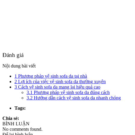
Đánh giá
Nội dung bài viết
1
Phương pháp vệ sinh sofa da tại nhà
2
Lợi ích của việc vệ sinh sofa da thường xuyên
3
Cách vệ sinh sofa da mang lại hiệu quả cao
3.1
Phương pháp vệ sinh sofa da đúng cách
3.2
Hướng dẫn cách vệ sinh sofa da nhanh chóng
Tags:
Chia sẻ:
BÌNH LUẬN
No comments found.
Để lại bình luận