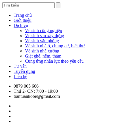
Trang chủ
Giới thiệu
Dịch vụ
Vệ sinh công nghiệp
Vệ sinh sau xây dựng
Vệ sinh văn phòng
Vệ sinh nhà ở, chung cư, biệt thự
Vệ sinh nhà xưởng
Giặt ghế, nệm, thảm
Cung ứng nhân lực theo yêu cầu
Tư vấn
Tuyển dụng
Liên hệ
0879 005 666
Thứ 2- CN: 7:00 - 19:00
trantuankobe@gmail.com