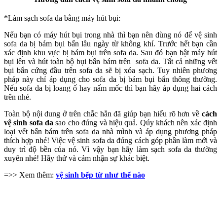
*Làm sạch sofa da bằng máy hút bụi:
Nếu bạn có máy hút bụi trong nhà thì bạn nên dùng nó để vệ sinh
sofa da bị bám bụi bẩn lâu ngày từ không khí. Trước hết bạn cần
xác định khu vực bị bám bụi trên sofa da. Sau đó bạn bật máy hút
bụi lên và hút toàn bộ bụi bẩn bám trên sofa da. Tất cả những vết
bụi bẩn cứng đầu trên sofa da sẽ bị xóa sạch. Tuy nhiên phương
pháp này chỉ áp dụng cho sofa da bị bám bụi bẩn thông thường.
Nếu sofa da bị loang ố hay nấm mốc thì bạn hãy áp dụng hai cách
trên nhé.
Toàn bộ nội dung ở trên chắc hẳn đã giúp bạn hiểu rõ hơn về
cách
vệ sinh sofa da
sao cho đúng và hiệu quả. Qúy khách nên xác định
loại vết bẩn bám trên sofa da nhà mình và áp dụng phương pháp
thích hợp nhé! Việc vệ sinh sofa da đúng cách góp phần làm mới và
duy trì độ bền của nó. Vì vậy bạn hãy làm sạch sofa da thường
xuyên nhé! Hãy thử và cảm nhận sự khác biệt.
=>> Xem thêm:
vệ sinh bếp từ như thế nào