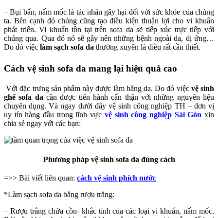
– Bụi bẩn, nấm mốc là tác nhân gây hại đối với sức khỏe của chúng
ta. Bên cạnh đó chúng cũng tạo điều kiện thuận lợi cho vi khuẩn
phát triển. Vi khuẩn tồn tại trên sofa da sẽ tiếp xúc trực tiếp với
chúng qua. Qua đó nó sẽ gây nên những bệnh ngoài da, dị ứng…
Do đó việc
làm sạch sofa da
thường xuyên là điều rất cần thiết.
Cách vệ sinh sofa da mang lại hiệu quả cao
Với đặc trưng sản phẩm này được làm bằng da. Do đó việc
vệ sinh
ghế sofa da
cần được tiến hành cẩn thận với những nguyên liệu
chuyên dụng. Và ngay dưới đây vệ sinh công nghiệp TH – đơn vị
uy tín hàng đầu trong lĩnh vực
vệ sinh công nghiệp Sài Gòn
xin
chia sẻ ngay với các bạn:
Phương pháp vệ sinh sofa da đúng cách
=>> Bài viết liên quan:
cách vệ sinh phích nước
*Làm sạch sofa da bằng rượu trắng:
– Rượu trắng chứa cồn- khắc tinh của các loại vi khuẩn, nấm mốc.