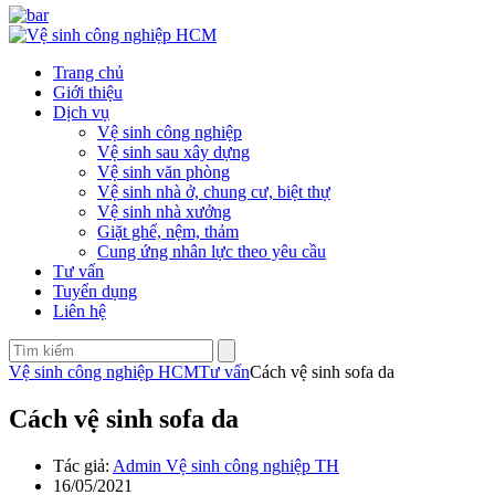
Trang chủ
Giới thiệu
Dịch vụ
Vệ sinh công nghiệp
Vệ sinh sau xây dựng
Vệ sinh văn phòng
Vệ sinh nhà ở, chung cư, biệt thự
Vệ sinh nhà xưởng
Giặt ghế, nệm, thảm
Cung ứng nhân lực theo yêu cầu
Tư vấn
Tuyển dụng
Liên hệ
Vệ sinh công nghiệp HCM
Tư vấn
Cách vệ sinh sofa da
Cách vệ sinh sofa da
Tác giả:
Admin Vệ sinh công nghiệp TH
16/05/2021