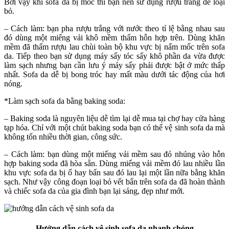
Bởi vậy khi sofa da bị mốc thì bạn nên sử dụng rượu trắng để loại
bỏ.
– Cách làm: bạn pha rượu trắng với nước theo tỉ lệ bằng nhau sau
đó dùng một miếng vải khô mềm thấm hỗn hợp trên. Dùng khăn
mềm đã thấm rượu lau chùi toàn bộ khu vực bị nấm mốc trên sofa
da. Tiếp theo bạn sử dụng máy sấy tóc sấy khô phần da vừa được
làm sạch nhưng bạn cần lưu ý máy sấy phải được bật ở mức thấp
nhất. Sofa da dễ bị bong tróc hay mất màu dưới tác động của hơi
nóng.
*Làm sạch sofa da bằng baking soda:
– Baking soda là nguyên liệu dễ tìm lại dễ mua tại chợ hay cửa hàng
tạp hóa. Chỉ với một chút baking soda bạn có thể vệ sinh sofa da mà
không tốn nhiều thời gian, công sức.
– Cách làm: bạn dùng một miếng vải mềm sau đó nhúng vào hỗn
hợp baking soda đã hòa sẵn. Dùng miếng vải mềm đó lau nhiều lần
khu vực sofa da bị ố hay bẩn sau đó lau lại một lần nữa bằng khăn
sạch. Như vậy công đoạn loại bỏ vết bẩn trên sofa da đã hoàn thành
và chiếc sofa da của gia đình bạn lại sáng, đẹp như mới.
Hướng dẫn cách vệ sinh sofa da nhanh chóng