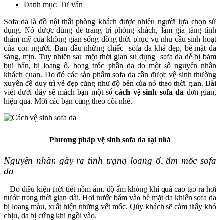
Danh mục: Tư vấn
Sofa da là đồ nội thất phòng khách được nhiều người lựa chọn sử
dụng. Nó được dùng để trang trí phòng khách, làm gia tăng tính
thẩm mỹ của không gian sống đồng thời phục vụ nhu cầu sinh hoạt
của con người. Ban đầu những chiếc sofa da khá đẹp, bề mặt da
sáng, mịn. Tuy nhiên sau một thời gian sử dụng sofa da dễ bị bám
bụi bẩn, bị loang ố, bong tróc phần da do một số nguyên nhân
khách quan. Do đó các sản phẩm sofa da cần được vệ sinh thường
xuyên để duy trì vẻ đẹp cũng như độ bền của nó theo thời gian. Bài
viết dưới đây sẽ mách bạn một số
cách vệ sinh sofa da
đơn giản,
hiệu quả. Mời các bạn cùng theo dõi nhé.
Phương pháp vệ sinh sofa da tại nhà
Nguyên nhân gây ra tình trạng loang ố, ẩm mốc sofa
da
– Do điều kiện thời tiết nồm ẩm, độ ẩm không khí quá cao tạo ra hơi
nước trong thời gian dài. Hơi nước bám vào bề mặt da khiến sofa da
bị loang màu, xuất hiện những vết mốc. Qúy khách sẽ cảm thấy khó
chịu, da bị cứng khi ngồi vào.