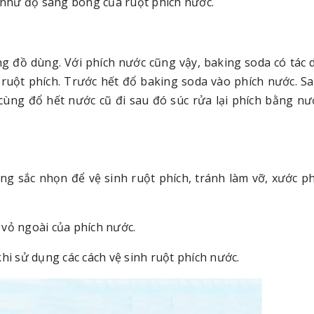
g như độ sáng bóng của ruột phích nước.
g đồ dùng. Với phích nước cũng vậy, baking soda có tác 
g ruột phích. Trước hết đổ baking soda vào phích nước. S
 cùng đổ hết nước cũ đi sau đó súc rửa lại phích bằng n
g sắc nhọn để vệ sinh ruột phích, tránh làm vỡ, xước p
 vỏ ngoài của phích nước.
hi sử dụng các cách vệ sinh ruột phích nước.