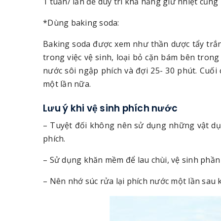
1 tuần/ lần để duy trì khả năng giữ nhiệt cũn
*Dùng baking soda:
Baking soda được xem như thần dược tẩy trắn
trong việc vệ sinh, loại bỏ cặn bám bên tron
nước sôi ngập phích và đợi 25- 30 phút. Cuối
một lần nữa.
Lưu ý khi vệ sinh phích nước
– Tuyệt đối không nên sử dụng những vật dụn
phích.
– Sử dụng khăn mềm để lau chùi, vệ sinh phần
– Nên nhớ súc rửa lại phích nước một lần sau k