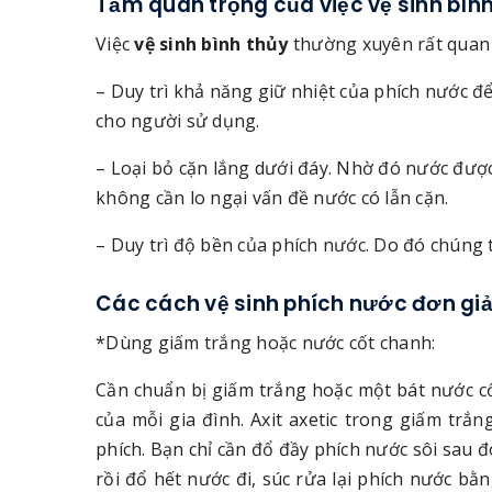
Tầm quan trọng của việc vệ sinh bình 
Việc
vệ sinh bình thủy
thường xuyên rất quan t
– Duy trì khả năng giữ nhiệt của phích nước để
cho người sử dụng.
– Loại bỏ cặn lắng dưới đáy. Nhờ đó nước đượ
không cần lo ngại vấn đề nước có lẫn cặn.
– Duy trì độ bền của phích nước. Do đó chúng t
Các cách vệ sinh phích nước đơn giả
*Dùng giấm trắng hoặc nước cốt chanh:
Cần chuẩn bị giấm trắng hoặc một bát nước c
của mỗi gia đình. Axit axetic trong giấm trắ
phích. Bạn chỉ cần đổ đầy phích nước sôi sau 
rồi đổ hết nước đi, súc rửa lại phích nước b