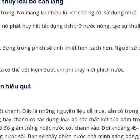
thủy loại bỏ cặn lắng
rọng. Nó mang lại nhiều lợi ích cho người sử dụng như:
 nó phát huy hết tác dụng tích trữ nước nóng, tạo sự thuậ
c đựng trong phích sẽ tinh khiết hơn, sạch hơn. Người sử
a có thể tiết kiệm được chi phí thay mới phích nước.
n hiệu quả
ốt chanh. Đây là những nguyên liệu dễ mua, sẵn có trong
ng hay chanh có tác dụng loại bỏ các chất kết tủa bám tr
đó đổ giấm trắng hoặc nước cốt chanh vào. Đợi khoảng 45-
ằng nước sôi. Bạn sẽ thấy phích nước nhà mình sáng bóng,