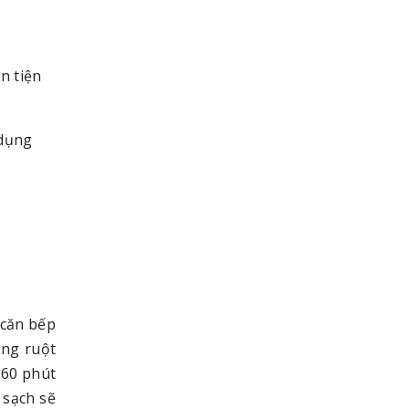
n tiện
 dụng
 căn bếp
ong ruột
 60 phút
 sạch sẽ