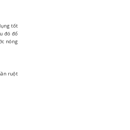
dụng tốt
au đó đổ
ước nóng
hần ruột