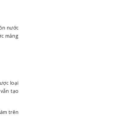
uồn nước
ước mảng
ược loại
 vẫn tạo
hám trên