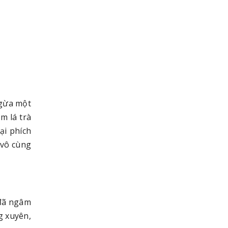
ngừa một
m lá trà
ại phích
vô cùng
 đã ngâm
g xuyên,