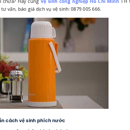
h chưa? Hãy cùng
Vệ sinh công nghiệp Hồ Chí Minh
TH t
tư vấn, báo giá dịch vụ vệ sinh: 0879 005 666.
n cách vệ sinh phích nước