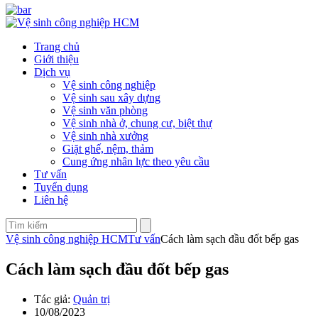
Trang chủ
Giới thiệu
Dịch vụ
Vệ sinh công nghiệp
Vệ sinh sau xây dựng
Vệ sinh văn phòng
Vệ sinh nhà ở, chung cư, biệt thự
Vệ sinh nhà xưởng
Giặt ghế, nệm, thảm
Cung ứng nhân lực theo yêu cầu
Tư vấn
Tuyển dụng
Liên hệ
Vệ sinh công nghiệp HCM
Tư vấn
Cách làm sạch đầu đốt bếp gas
Cách làm sạch đầu đốt bếp gas
Tác giả:
Quản trị
10/08/2023