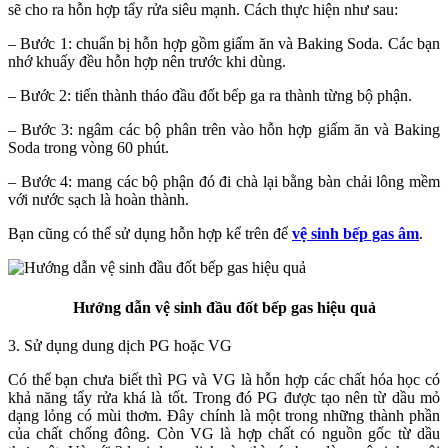
sẽ cho ra hỗn hợp tẩy rửa siêu mạnh. Cách thực hiện như sau:
– Bước 1: chuẩn bị hỗn hợp gồm giấm ăn và Baking Soda. Các bạn
nhớ khuấy đều hỗn hợp nên trước khi dùng.
– Bước 2: tiến thành tháo đầu đốt bếp ga ra thành từng bộ phận.
– Bước 3: ngâm các bộ phân trên vào hỗn hợp giấm ăn và Baking
Soda trong vòng 60 phút.
– Bước 4: mang các bộ phận đó đi chà lại bằng bàn chải lông mềm
với nước sạch là hoàn thành.
Bạn cũng có thể sử dụng hỗn hợp kể trên để
vệ sinh bếp gas âm
.
Hướng dẫn vệ sinh đầu đốt bếp gas hiệu quả
3. Sử dụng dung dịch PG hoặc VG
Có thể bạn chưa biết thì PG và VG là hỗn hợp các chất hóa học có
khả năng tẩy rửa khá là tốt. Trong đó PG được tạo nên từ dầu mỏ
dạng lỏng có mùi thơm. Đây chính là một trong những thành phần
của chất chống đông. Còn VG là hợp chất có nguồn gốc từ dầu