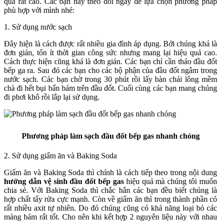
quả rất cao. Các bạn hãy theo dõi ngay để lựa chọn phương pháp
phù hợp với mình nhé:
1. Sử dụng nước sạch
Đây hiện là cách được rất nhiều gia đình áp dụng. Bởi chúng khá là
đơn giản, tốn ít thời gian công sức nhưng mang lại hiệu quả cao.
Cách thực hiện cũng khá là đơn giản. Các bạn chỉ cần tháo đầu đốt
bếp ga ra. Sau đó các bạn cho các bộ phận của đầu đốt ngâm trong
nước sạch. Các bạn chờ trong 30 phút rồi lấy bàn chải lông mềm
chà đi hết bụi bẩn bám trên đầu đốt. Cuối cùng các bạn mang chúng
đi phơi khô rồi lắp lại sử dụng.
Phương pháp làm sạch đầu đốt bếp gas nhanh chóng
2. Sử dụng giấm ăn và Baking Soda
Giấm ăn và Baking Soda thì chính là cách tiếp theo trong nội dung
hướng dẫn vệ sinh đầu đốt bếp gas
hiệu quả mà chúng tôi muốn
chia sẻ. Với Baking Soda thì chắc hẳn các bạn đều biết chúng là
hợp chất tẩy rửa cực mạnh. Còn về giấm ăn thì trong thành phần có
rất nhiều axit tự nhiên. Do đó chúng cũng có khả năng loại bỏ các
mảng bám rất tốt. Cho nên khi kết hợp 2 nguyên liệu này với nhau