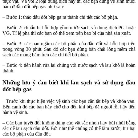
thực vật. Và với 2 loại dung dịch này thì các bạn dùng vệ sinh muội
bám ở đầu đốt bếp gas như sau:
– Bước 1: tháo đầu đốt bếp ga ra thành chi tiết các bộ phận.
– Bước 2: chuẩn bị hỗn hợp gồm nước sạch và dung dịch PG hoặc
VG. Tỉ lệ pha thì các bạn có thể xem trên bao bì của nhà sản xuất.
– Bước 3: các bạn ngâm các bộ phận của đầu đốt và hỗn hợp trên
trong vòng 30 phút. Sau đó các bạn dùng bàn chải lông mềm chà
sạch các mảng bám trên các chi tiết bộ phận.
– Bước 4: tiến hành rửa lại chúng với nước sạch và lau khô là hoàn
thành.
Những lưu ý cần biết khi lau sạch và sử dụng đầu
đốt bếp gas
– Trước khi thực hiện việc vệ sinh các bạn cần tắt bếp và khóa van.
Bên cạnh đó các bạn hãy chờ cho đến khi bếp đã nguội rồi hãy tiến
hành vệ sinh.
– Các bạn tuyệt đối không dùng các vật sắc nhọn hay bùi nhùi bằng
sắc để lau sạch đầu đốt. Bởi như thế chúng có thể làm xước, hư hại
các bộ phận của đầu đốt.