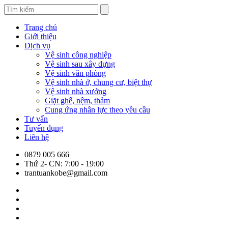
Trang chủ
Giới thiệu
Dịch vụ
Vệ sinh công nghiệp
Vệ sinh sau xây dựng
Vệ sinh văn phòng
Vệ sinh nhà ở, chung cư, biệt thự
Vệ sinh nhà xưởng
Giặt ghế, nệm, thảm
Cung ứng nhân lực theo yêu cầu
Tư vấn
Tuyển dụng
Liên hệ
0879 005 666
Thứ 2- CN: 7:00 - 19:00
trantuankobe@gmail.com