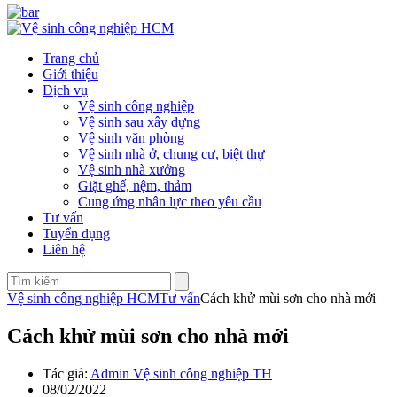
Trang chủ
Giới thiệu
Dịch vụ
Vệ sinh công nghiệp
Vệ sinh sau xây dựng
Vệ sinh văn phòng
Vệ sinh nhà ở, chung cư, biệt thự
Vệ sinh nhà xưởng
Giặt ghế, nệm, thảm
Cung ứng nhân lực theo yêu cầu
Tư vấn
Tuyển dụng
Liên hệ
Vệ sinh công nghiệp HCM
Tư vấn
Cách khử mùi sơn cho nhà mới
Cách khử mùi sơn cho nhà mới
Tác giả:
Admin Vệ sinh công nghiệp TH
08/02/2022