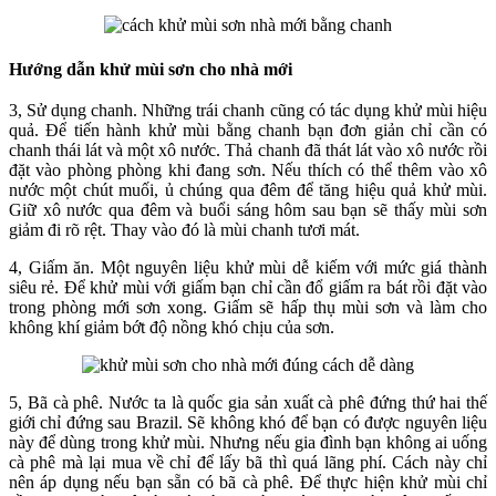
Hướng dẫn khử mùi sơn cho nhà mới
3, Sử dụng chanh. Những trái chanh cũng có tác dụng khử mùi hiệu
quả. Để tiến hành khử mùi bằng chanh bạn đơn giản chỉ cần có
chanh thái lát và một xô nước. Thả chanh đã thát lát vào xô nước rồi
đặt vào phòng phòng khi đang sơn. Nếu thích có thể thêm vào xô
nước một chút muối, ủ chúng qua đêm để tăng hiệu quả khử mùi.
Giữ xô nước qua đêm và buổi sáng hôm sau bạn sẽ thấy mùi sơn
giảm đi rõ rệt. Thay vào đó là mùi chanh tươi mát.
4, Giấm ăn. Một nguyên liệu khử mùi dễ kiếm với mức giá thành
siêu rẻ. Để khử mùi với giấm bạn chỉ cần đổ giấm ra bát rồi đặt vào
trong phòng mới sơn xong. Giấm sẽ hấp thụ mùi sơn và làm cho
không khí giảm bớt độ nồng khó chịu của sơn.
5, Bã cà phê. Nước ta là quốc gia sản xuất cà phê đứng thứ hai thế
giới chỉ đứng sau Brazil. Sẽ không khó để bạn có được nguyên liệu
này để dùng trong khử mùi. Nhưng nếu gia đình bạn không ai uống
cà phê mà lại mua về chỉ để lấy bã thì quá lãng phí. Cách này chỉ
nên áp dụng nếu bạn sẵn có bã cà phê. Để thực hiện khử mùi chỉ