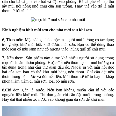
cần cho bã cà phê vào bát và đặt vào phòng. Bã cà phê sẽ hấp thụ
lấy mùi hôi nồng khó chịu của sơn tường. Thay thế vào đó là mùi
thơm từ bã cà phê.
Kinh nghiệm khử mùi sơn cho nhà mới sau khi sơn
6, Thảo mộc. Một số loại thảo mộc mang tới mùi hương có tác dụng
trong việc khử mùi hôi, khử được mùi sơn. Bạn có thể dùng thảo
mộc loại có mùi lạnh như cỏ hương thảo, húng quế để khử mùi.
7, Nến thơm. Sản phẩm này được khá nhiều người sử dụng trong
mục đích làm thơm phòng. Hoặc đốt nến thơm tạo ra mùi hương có
tác dụng trong nhu cầu thư giãn đầu óc. Ngoài ra với mùi hôi độc
hại của sơn bạn có thể khử mùi bằng nến thơm. Chỉ cần đặt nến
thơm trong bát nước và đốt nến lên. Mùi thơm sẽ từ từ bay ra khắp
phòng làm giảm đi mùi sơn, loại bỏ mùi sơn.
8,Chỉ đơn giản là nước. Nếu bạn không muốn cầu kì với các
nguyên liệu khử mùi. Thì đơn giản chỉ cần đặt nước trong phòng.
Hãy đặt thật nhiều xô nước vào không gian đã sơn để khử mùi.