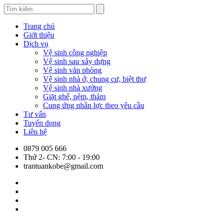
Trang chủ
Giới thiệu
Dịch vụ
Vệ sinh công nghiệp
Vệ sinh sau xây dựng
Vệ sinh văn phòng
Vệ sinh nhà ở, chung cư, biệt thự
Vệ sinh nhà xưởng
Giặt ghế, nệm, thảm
Cung ứng nhân lực theo yêu cầu
Tư vấn
Tuyển dụng
Liên hệ
0879 005 666
Thứ 2- CN: 7:00 - 19:00
trantuankobe@gmail.com