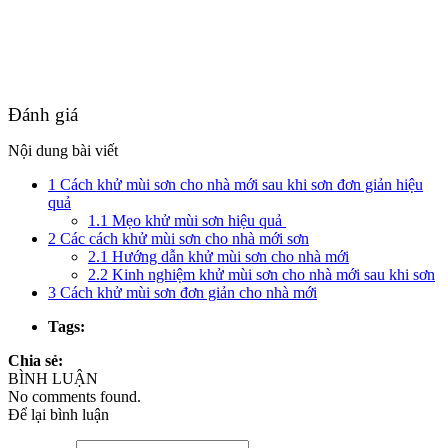
Đánh giá
Nội dung bài viết
1
Cách khử mùi sơn cho nhà mới sau khi sơn đơn giản hiệu
quả
1.1
Mẹo khử mùi sơn hiệu quả
2
Các cách khử mùi sơn cho nhà mới sơn
2.1
Hướng dẫn khử mùi sơn cho nhà mới
2.2
Kinh nghiệm khử mùi sơn cho nhà mới sau khi sơn
3
Cách khử mùi sơn đơn giản cho nhà mới
Tags:
Chia sẻ:
BÌNH LUẬN
No comments found.
Để lại bình luận