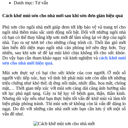
Danh mục: Tư vấn
Cách khử mùi sơn cho nhà mới sau khi sơn đơn giản hiệu quả
Phủ sơn cho ngôi nhà mới giúp đem tới lớp bảo vệ và trang trí cho
ngôi nhà thêm màu sắc sinh động nổi bật. Đối với những ngôi nhà
cũ bạn có thể thay bằng lớp sơn mới để làm sống lại vẻ đẹp của ngôi
nhà. Tạo ra sự tươi trẻ cho những công trình cũ. Thổi làn gió mới
làm biến đổi diện mạo ngôi nhà căn phòng trở nên đẹp hơn. Tuy
nhiên, sau khi sơn sẽ để lại mùi khó chịu không tốt cho sức khỏe.
Do vậy bạn cần tham khảo ngay vài kinh nghiệm và
cách khử mùi
sơn cho nhà mới hiệu quả
.
Mùi sơn thực sự có hại cho sức khỏe của con người. Ở một số
người việc tiếp xúc, hay vô tình hít phải mùi sơn còn dẫn tới những
triệu chứng như khó thở, dị ứng nổi mẩn, nhức đầu, hoa mắt, chóng
mặt,… Thời gian tiếp xúc với mùi sơn càng dài càng ảnh hưởng sâu
tới lục phủ ngũ tạng. Gây ra hệ lụy về bệnh gan, thận, thần kinh.
Nhưng dù vậy nếu như bạn thực hiện tốt vấn đề khử mùi và làm tốt
biện pháp phòng tránh. Thì mùi sơn sẽ không còn là vấn đề đáng lo
ngại. Do đó với những căn nhà mới sơn bạn cần lưu ý tới một số
vấn đề như.