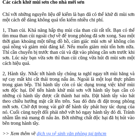
Các cách khử mùi sơn cho nhà mới sơn
Chỉ với những nguyên liệu dễ kiếm là bạn đã có thể khử đi mùi sơn
một cách dễ dàng không quá tốn kiếm nhiều chi phí.
1, Than củi. Khả năng hấp thụ mùi của than củi rất tốt. Bạn có thể
tìm mua than củi ngoài chợ về để trong phòng đã sơn xong. Sau một
thời gian khoảng một tiếng đồ hồ, cảm giác mùi sơn sẽ không còn
quá nồng và giảm mùi đáng kể. Nếu muốn giảm mùi tốn hơn nữa.
Thì cần chuyển bị trước than củi và đặt vào phòng cần sơn trước khi
sơn. Lúc này bạn vừa sơn thì than củi cũng vừa hút đi mùi sơn một
cách hiệu quả.
2, Hành tây. Nhắc tới hành tây chúng ta nghĩ ngay tới mùi hăng và
sự cay mắt khi cắt thái trong nấu ăn. Ngoài là một loại thực phẩm
trong gian bếp. Thì hành tây còn có tác dụng trong việc khử mùi
sơn độc hại. Để tiến hành khử mùi sơn với hành tây bạn cần có
những củ hành tây được cắt thành hai nửa. Đặt hành tây vào bát
theo chiều hướng mặt cắt lên trên. Sau đó đưa đi đặt trong phòng
mới sơn. Chờ đợi trong vài giờ để hành tây phát huy tác dụng của
nó. Cuối cùng tuyệt đối phải nhớ vứt bỏ ngay hành tây đó đi. Tránh
nhầm lẫn mà mang đi nấu ăn. Bởi những chất độc hại đã bị hút vào
bên trong hành tây.
>> Xem thêm về
dịch vụ vệ sinh văn phòng tại tphcm