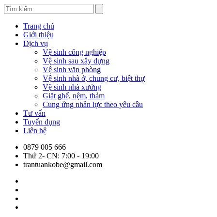
Trang chủ
Giới thiệu
Dịch vụ
Vệ sinh công nghiệp
Vệ sinh sau xây dựng
Vệ sinh văn phòng
Vệ sinh nhà ở, chung cư, biệt thự
Vệ sinh nhà xưởng
Giặt ghế, nệm, thảm
Cung ứng nhân lực theo yêu cầu
Tư vấn
Tuyển dụng
Liên hệ
0879 005 666
Thứ 2- CN: 7:00 - 19:00
trantuankobe@gmail.com