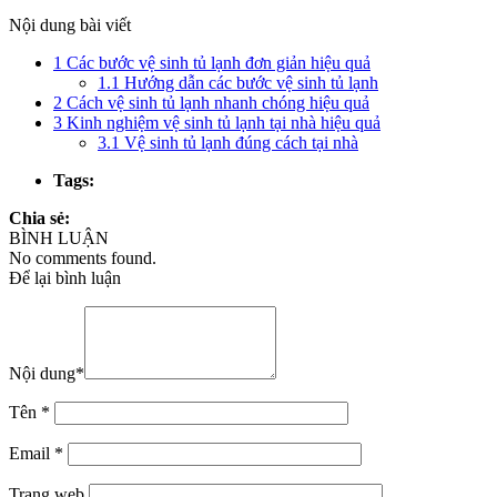
Nội dung bài viết
1
Các bước vệ sinh tủ lạnh đơn giản hiệu quả
1.1
Hướng dẫn các bước vệ sinh tủ lạnh
2
Cách vệ sinh tủ lạnh nhanh chóng hiệu quả
3
Kinh nghiệm vệ sinh tủ lạnh tại nhà hiệu quả
3.1
Vệ sinh tủ lạnh đúng cách tại nhà
Tags:
Chia sẻ:
BÌNH LUẬN
No comments found.
Để lại bình luận
Nội dung
*
Tên
*
Email
*
Trang web