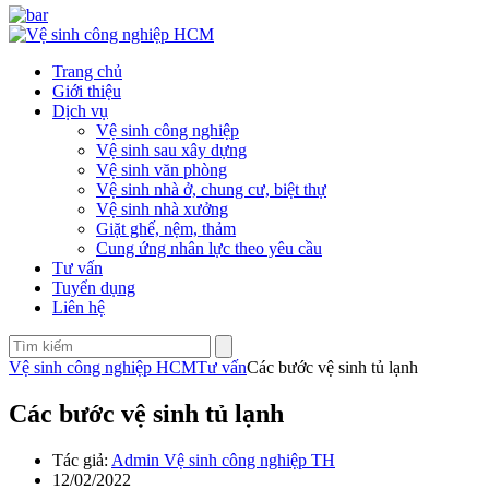
Trang chủ
Giới thiệu
Dịch vụ
Vệ sinh công nghiệp
Vệ sinh sau xây dựng
Vệ sinh văn phòng
Vệ sinh nhà ở, chung cư, biệt thự
Vệ sinh nhà xưởng
Giặt ghế, nệm, thảm
Cung ứng nhân lực theo yêu cầu
Tư vấn
Tuyển dụng
Liên hệ
Vệ sinh công nghiệp HCM
Tư vấn
Các bước vệ sinh tủ lạnh
Các bước vệ sinh tủ lạnh
Tác giả:
Admin Vệ sinh công nghiệp TH
12/02/2022