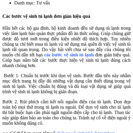
Danh mục: Tư vấn
Các bước vệ sinh tủ lạnh đơn giản hiệu quả
Hầu hết các hộ gia đình, hộ kinh doanh đều sử dụng tủ lạnh trong
việc làm lạnh bảo quản thực phẩm đồ ăn thức uống. Giúp chúng giữ
được độ tươi mới trong điều kiện nhiệt độ thích hợp. Tuy nhiên
chúng ta chỉ biết mua tủ lạnh và sử dụng mà quên đi việc vệ sinh tủ
lạnh rất quan trọng. Do vậy bài viết chia sẻ sau đây của chúng tôi
muốn chỉ dẫn tới bạn
các bước vệ sinh tủ lạnh
đơn giản hiệu quả.
Giúp bạn nắm bắt các bước thực hiện vệ sinh tủ lạnh đúng cách
nhanh chóng hơn.
Bước 1. Chuẩn bị trước khi dọn vệ sinh. Bước đầu tiên này nhằm
mục đích trang bị đầy đủ những vật dụng cần thiết dùng trong vệ
sinh tủ lạnh. Việc chuẩn bị đúng và đủ loại vật dụng sẽ giúp quá
trình vệ sinh tủ lạnh không bị gián đoạn.
Bước 2. Rút phích cắm kết nối nguồn điện của tủ lạnh. Dọn dẹp
toàn bộ mọi thứ trong tủ lạnh ra ngoài. Để dọn vệ sinh cho tủ lạnh
thì bắt buộc bạn cần phải ngắt nguồn điện cấp cho tủ lạnh. Thao tác
này giúp đảm bảo an toàn cho chúng ta. Tránh sự cố về điện ngoài ý
muốn không đáng có.