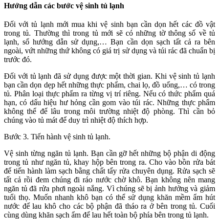
Hướng dẫn các bước vệ sinh tủ lạnh
Đối với tủ lạnh mới mua khi vệ sinh bạn cần dọn hết các đồ vật
trong tủ. Thường thì trong tủ mới sẽ có những tờ thông số về tủ
lạnh, sổ hướng dẫn sử dụng,… Bạn cần dọn sạch tất cả ra bên
ngoài, vứt những thứ không có giá trị sử dụng và túi rác đã chuẩn bị
trước đó.
Đối với tủ lạnh đã sử dụng được một thời gian. Khi vệ sinh tủ lạnh
bạn cần dọn dẹp hết những thực phẩm, chai lọ, đồ uống,… có trong
tủ. Phân loại thực phẩm ra từng vị trí riêng. Nếu có thức phẩm quá
hạn, có dấu hiệu hư hỏng cần gom vào túi rác. Những thực phẩm
không thể để lâu trong môi trường nhiệt độ phòng. Thì cần bỏ
chúng vào tủ mát để duy trì nhiệt độ thích hợp.
Bước 3. Tiến hành vệ sinh tủ lạnh.
Vệ sinh từng ngăn tủ lạnh. Bạn cần gỡ hết những bộ phận di động
trong tủ như ngăn tủ, khay hộp bên trong ra. Cho vào bồn rửa bát
để tiến hành làm sạch bằng chất tẩy rửa chuyên dụng. Rửa sạch sẽ
tất cả rồi đem chúng đi ráo nước chờ khô. Bạn không nên mang
ngăn tủ đã rửa phơi ngoài nắng. Vì chúng sẽ bị ảnh hưởng và giảm
tuổi thọ. Muốn nhanh khô bạn có thể sử dụng khăn mềm ẩm hút
nước để lau khô cho các bộ phận đã tháo ra ở bên trong tủ. Cuối
cùng dùng khăn sạch ẩm để lau hết toàn bộ phía bên trong tủ lạnh.