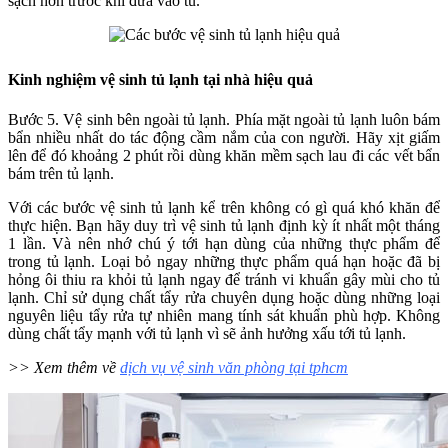
sạch hơn trước khi đưa vào tủ.
Kinh nghiệm vệ sinh tủ lạnh tại nhà hiệu quả
Bước 5. Vệ sinh bên ngoài tủ lạnh. Phía mặt ngoài tủ lạnh luôn bám
bẩn nhiều nhất do tác động cầm nắm của con người. Hãy xịt giấm
lên để đó khoảng 2 phút rồi dùng khăn mềm sạch lau đi các vết bẩn
bám trên tủ lạnh.
Với các bước vệ sinh tủ lạnh kể trên không có gì quá khó khăn để
thực hiện. Bạn hãy duy trì vệ sinh tủ lạnh định kỳ ít nhất một tháng
1 lần. Và nên nhớ chú ý tới hạn dùng của những thực phẩm để
trong tủ lạnh. Loại bỏ ngay những thực phẩm quá hạn hoặc đã bị
hỏng ôi thiu ra khỏi tủ lạnh ngay để tránh vi khuẩn gây mùi cho tủ
lạnh. Chỉ sử dụng chất tẩy rửa chuyên dụng hoặc dùng những loại
nguyên liệu tẩy rửa tự nhiên mang tính sát khuẩn phù hợp. Không
dùng chất tẩy mạnh với tủ lạnh vì sẽ ảnh hưởng xấu tới tủ lạnh.
>> Xem thêm về
dịch vụ vệ sinh văn phòng tại tphcm