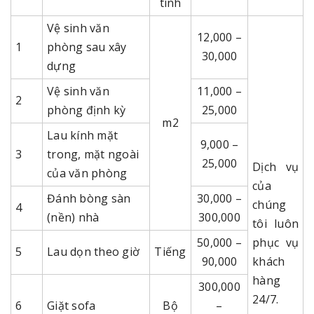
tính
Vệ sinh văn
12,000 –
1
phòng sau xây
30,000
dựng
Vệ sinh văn
11,000 –
2
phòng định kỳ
25,000
m2
Lau kính mặt
9,000 –
3
trong, mặt ngoài
25,000
Dịch vụ
của văn phòng
của
Đánh bòng sàn
30,000 –
chúng
4
(nền) nhà
300,000
tôi luôn
50,000 –
phục vụ
5
Lau dọn theo giờ
Tiếng
90,000
khách
hàng
300,000
24/7.
6
Giặt sofa
Bộ
–