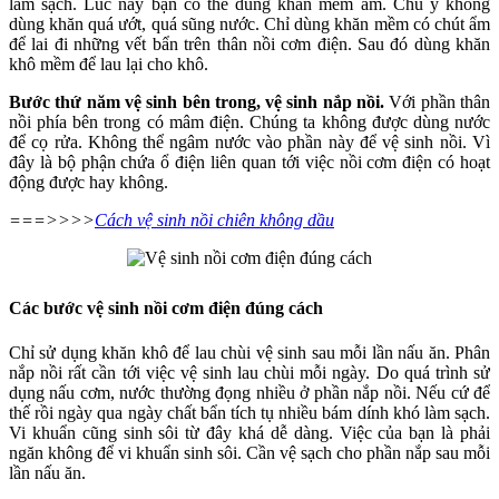
làm sạch. Lúc này bạn có thể dùng khăn mềm ẩm. Chú ý không
dùng khăn quá ướt, quá sũng nước. Chỉ dùng khăn mềm có chút ẩm
để lai đi những vết bẩn trên thân nồi cơm điện. Sau đó dùng khăn
khô mềm để lau lại cho khô.
Bước thứ năm vệ sinh bên trong, vệ sinh nắp nồi.
Với phần thân
nồi phía bên trong có mâm điện. Chúng ta không được dùng nước
để cọ rửa. Không thể ngâm nước vào phần này để vệ sinh nồi. Vì
đây là bộ phận chứa ổ điện liên quan tới việc nồi cơm điện có hoạt
động được hay không.
===>>>>
Cách vệ sinh nồi chiên không dầu
Các bước vệ sinh nồi cơm điện đúng cách
Chỉ sử dụng khăn khô để lau chùi vệ sinh sau mỗi lần nấu ăn. Phân
nắp nồi rất cần tới việc vệ sinh lau chùi mỗi ngày. Do quá trình sử
dụng nấu cơm, nước thường đọng nhiều ở phần nắp nồi. Nếu cứ để
thế rồi ngày qua ngày chất bẩn tích tụ nhiều bám dính khó làm sạch.
Vi khuẩn cũng sinh sôi từ đây khá dễ dàng. Việc của bạn là phải
ngăn không để vi khuẩn sinh sôi. Cần vệ sạch cho phần nắp sau mỗi
lần nấu ăn.