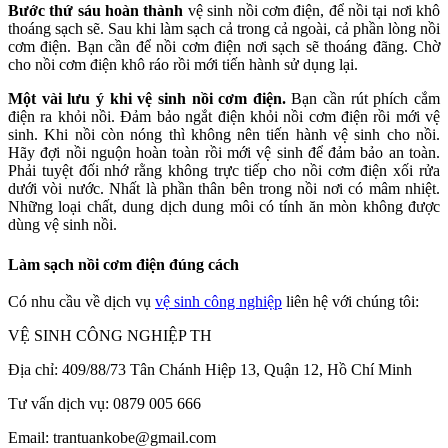
Bước thứ sáu hoàn thành
vệ sinh nồi cơm điện, để nồi tại nơi khô
thoáng sạch sẽ. Sau khi làm sạch cả trong cả ngoài, cả phần lòng nồi
cơm điện. Bạn cần để nồi cơm điện nơi sạch sẽ thoáng đãng. Chờ
cho nồi cơm điện khô ráo rồi mới tiến hành sử dụng lại.
Một vài lưu ý khi vệ sinh nồi cơm điện.
Bạn cần rút phích cắm
điện ra khỏi nồi. Đảm bảo ngắt điện khỏi nồi cơm điện rồi mới vệ
sinh. Khi nồi còn nóng thì không nên tiến hành vệ sinh cho nồi.
Hãy đợi nồi nguộn hoàn toàn rồi mới vệ sinh để đảm bảo an toàn.
Phải tuyệt đối nhớ rằng không trực tiếp cho nồi cơm điện xối rửa
dưới vòi nước. Nhất là phần thân bên trong nồi nơi có mâm nhiệt.
Những loại chất, dung dịch dung môi có tính ăn mòn không được
dùng vệ sinh nồi.
Làm sạch nồi cơm điện đúng cách
Có nhu cầu về dịch vụ
vệ sinh công nghiệp
liên hệ với chúng tôi:
VỆ SINH CÔNG NGHIỆP TH
Địa chỉ: 409/88/73 Tân Chánh Hiệp 13, Quận 12, Hồ Chí Minh
Tư vấn dịch vụ: 0879 005 666
Email: trantuankobe@gmail.com