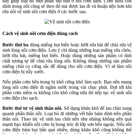
này giúp loại bỏ một phần bụi bẩn ở nồi cơm điện. Cơm thừa còn
dính trong nồi cũng sẽ theo đó mà được lau đi và thuận tiện hơn khi
rửa nồi vệ sinh nồi cơm điện ở các bước sau.
Cách vệ sinh nồi cơm điện đúng cách
Bước thứ ba
dùng miếng bọt biển hoặc lưới rửa bát để chùi rửa vệ
sinh lòng nồi cơm điện. Lưu ý chỉ dùng những loại miếng rửa chén,
lưới rửa bát, miếng bọt biển. Hoặc dùng những sản phẩm có tính
chất tương tự để chùi rửa lòng nồi. Không dùng những sản phẩm
miếng chùi cọ cứng sắc để dùng cho nồi cơm điện. Vì sẽ làm nồi
cơm điện bị trầy xước.
Nếu phần cơm bên trong bị khô cứng khó làm sạch. Bạn nên mang
lòng nồi cơm điện đi ngâm nước trong vài chục phút. Đợi tới khi
phần cơm mềm ra không còn khô cứng nữa thì tiếp tục vệ sinh nồi
cơm điện cho sạch.
Bước thứ tư vệ sinh thân nồi.
Sử dụng khăn khô để lau chùi xung
quanh phần thân nồi. Loại bỏ đi những vết bẩn bám dính trên phần
thân nòi. Thao tác vệ sinh lau chùi nên nhẹ nhàng không nên quá
mạnh bạo khiến nồi cơm bị bong tróc đi lớp sơn bên ngoài. Nếu nồi
cơm điện bám bụi bẩn quá nhiều, dùng khăn khô cũng không thể