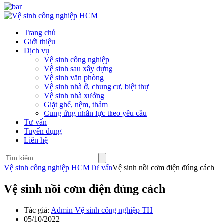
Trang chủ
Giới thiệu
Dịch vụ
Vệ sinh công nghiệp
Vệ sinh sau xây dựng
Vệ sinh văn phòng
Vệ sinh nhà ở, chung cư, biệt thự
Vệ sinh nhà xưởng
Giặt ghế, nệm, thảm
Cung ứng nhân lực theo yêu cầu
Tư vấn
Tuyển dụng
Liên hệ
Vệ sinh công nghiệp HCM
Tư vấn
Vệ sinh nồi cơm điện đúng cách
Vệ sinh nồi cơm điện đúng cách
Tác giả:
Admin Vệ sinh công nghiệp TH
05/10/2022