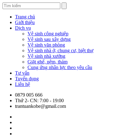
Trang chủ
Giới thiệu
Dịch vụ
Vệ sinh công nghiệp
Vệ sinh sau xây dựng
Vệ sinh văn phòng
Vệ sinh nhà ở, chung cư, biệt thự
Vệ sinh nhà xưởng
Giặt ghế, nệm, thảm
Cung ứng nhân lực theo yêu cầu
Tư vấn
Tuyển dụng
Liên hệ
0879 005 666
Thứ 2- CN: 7:00 - 19:00
trantuankobe@gmail.com