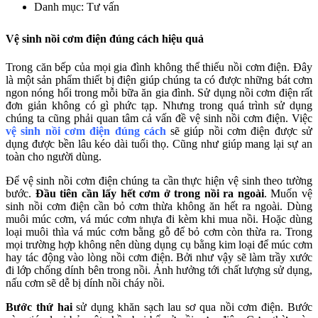
Danh mục: Tư vấn
Vệ sinh nồi cơm điện đúng cách hiệu quả
Trong căn bếp của mọi gia đình không thể thiếu nồi cơm điện. Đây
là một sản phẩm thiết bị điện giúp chúng ta có được những bát cơm
ngon nóng hổi trong mỗi bữa ăn gia đình. Sử dụng nồi cơm điện rất
đơn giản không có gì phức tạp. Nhưng trong quá trình sử dụng
chúng ta cũng phải quan tâm cả vấn đề vệ sinh nồi cơm điện. Việc
vệ sinh nồi cơm điện đúng cách
sẽ giúp nồi cơm điện được sử
dụng được bền lâu kéo dài tuổi thọ. Cũng như giúp mang lại sự an
toàn cho người dùng.
Để vệ sinh nồi cơm điện chúng ta cần thực hiện vệ sinh theo tường
bước.
Đầu tiên cần lấy hết cơm ở trong nồi ra ngoài
. Muốn vệ
sinh nồi cơm điện cần bỏ cơm thừa không ăn hết ra ngoài. Dùng
muôi múc cơm, vá múc cơm nhựa đi kèm khi mua nồi. Hoặc dùng
loại muôi thìa vá múc cơm bằng gỗ để bỏ cơm còn thừa ra. Trong
mọi trường hợp không nên dùng dụng cụ bằng kim loại để múc cơm
hay tác động vào lòng nồi cơm điện. Bởi như vậy sẽ làm trầy xước
đi lớp chống dính bên trong nồi. Ảnh hưởng tới chất lượng sử dụng,
nấu cơm sẽ dễ bị dính nồi cháy nồi.
Bước thứ hai
sử dụng khăn sạch lau sơ qua nồi cơm điện. Bước