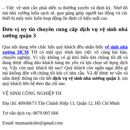
– Việc vệ sinh cần phải diễn ra thường xuyên và định kỳ. Nhờ đó
mà nhà xưởng luôn sạch sẽ, gọn gàng giúp người lao động và các
thiết bị máy móc luôn hoạt động ổn định có hiệu suất cao.
Đơn vị uy tín chuyên cung cấp dịch vụ vệ sinh nhà
xưởng quận 3
Qua nội dung trên chắc hẳn quý khách đều nhận thấy
vệ sinh nhà
xưởng HCM
TH có một quy trình làm việc vô cùng bài bản,
chuyên nghiệp. Vì vậy không có gì khó hiểu khi chúng tôi đã và
đang được đông đảo khách hàng tin yêu và lựa chọn sử dụng dịch
vụ. Vậy còn quý khách thì sao? Quý khách còn ngần ngại điều gì
mà không đến với chúng tôi khi có nhu cầu. Và để được tư vấn và
nắm được thông tin chi tiết
dịch vụ
vệ sinh nhà xưởng quận 3
, xin
quý khách liên hệ theo địa chỉ sau:
VỆ SINH CÔNG NGHIỆP TH
Địa chỉ: 409/88/73 Tân Chánh Hiệp 13, Quận 12, Hồ Chí Minh
Tư vấn dịch vụ: 0879 005 666
Email: trantuankobe@gmail.com