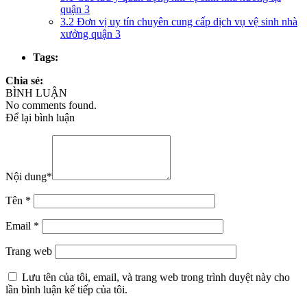
quận 3
3.2
Đơn vị uy tín chuyên cung cấp dịch vụ vệ sinh nhà
xưởng quận 3
Tags:
Chia sẻ:
BÌNH LUẬN
No comments found.
Để lại bình luận
Nội dung
*
Tên
*
Email
*
Trang web
Lưu tên của tôi, email, và trang web trong trình duyệt này cho
lần bình luận kế tiếp của tôi.