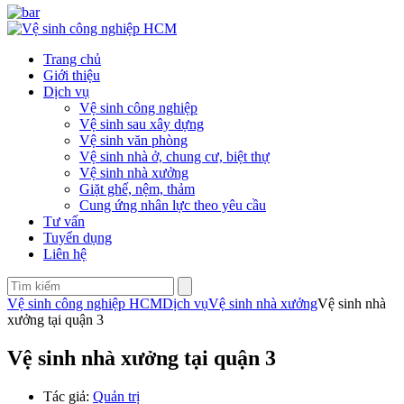
Trang chủ
Giới thiệu
Dịch vụ
Vệ sinh công nghiệp
Vệ sinh sau xây dựng
Vệ sinh văn phòng
Vệ sinh nhà ở, chung cư, biệt thự
Vệ sinh nhà xưởng
Giặt ghế, nệm, thảm
Cung ứng nhân lực theo yêu cầu
Tư vấn
Tuyển dụng
Liên hệ
Vệ sinh công nghiệp HCM
Dịch vụ
Vệ sinh nhà xưởng
Vệ sinh nhà
xưởng tại quận 3
Vệ sinh nhà xưởng tại quận 3
Tác giả:
Quản trị