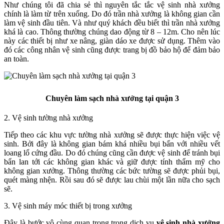
Như chúng tôi đã chia sẻ thì nguyên tắc tắc vệ sinh nhà xưởng
chính là làm từ trên xuống. Do đó trần nhà xưởng là không gian cần
làm vệ sinh đầu tiên. Và như quý khách đều biết thì trần nhà xưởng
khá là cao. Thông thường chúng dao động từ 8 – 12m. Cho nên lúc
này các thiết bị như xe nâng, giàn dáo xe được sử dụng. Thêm vào
đó các công nhân vệ sinh cũng được trang bị đồ bảo hộ để đảm bảo
an toàn.
Chuyên làm sạch nhà xưởng tại quận 3
2. Vệ sinh tường nhà xưởng
Tiếp theo các khu vực tường nhà xưởng sẽ được thực hiện việc vệ
sinh. Bởi đây là không gian bám khá nhiều bụi bẩn với nhiều vết
loang lổ cứng đầu. Do đó chúng cũng cần được vệ sinh để tránh bụi
bẩn lan tới các không gian khác và giữ được tính thẩm mỹ cho
không gian xưởng. Thông thường các bức tường sẽ được phủi bụi,
quét màng nhện. Rồi sau đó sẽ được lau chùi một lần nữa cho sạch
sẽ.
3. Vệ sinh máy móc thiết bị trong xưởng
Đây là bước vô cùng quan trọng trong dịch vụ
vệ sinh nhà xưởng