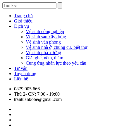
Trang chủ
Giới thiệu
Dịch vụ
Vệ sinh công nghiệp
Vệ sinh sau xây dựng
Vệ sinh văn phòng
Vệ sinh nhà ở, chung cư, biệt thự
Vệ sinh nhà xưởng
Giặt ghế, nệm, thảm
Cung ứng nhân lực theo yêu cầu
Tư vấn
Tuyển dụng
Liên hệ
0879 005 666
Thứ 2- CN: 7:00 - 19:00
trantuankobe@gmail.com