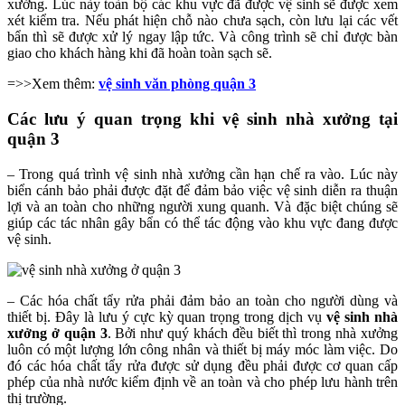
xưởng. Lúc này toàn bộ các khu vực đã được vệ sinh sẽ được xem
xét kiểm tra. Nếu phát hiện chỗ nào chưa sạch, còn lưu lại các vết
bẩn thì sẽ được xử lý ngay lập tức. Và công trình sẽ chỉ được bàn
giao cho khách hàng khi đã hoàn toàn sạch sẽ.
=>>Xem thêm:
vệ sinh văn phòng quận 3
Các lưu ý quan trọng khi vệ sinh nhà xưởng tại
quận 3
– Trong quá trình vệ sinh nhà xưởng cần hạn chế ra vào. Lúc này
biển cánh bảo phải được đặt để đảm bảo việc vệ sinh diễn ra thuận
lợi và an toàn cho những người xung quanh. Và đặc biệt chúng sẽ
giúp các tác nhân gây bẩn có thể tác động vào khu vực đang được
vệ sinh.
– Các hóa chất tẩy rửa phải đảm bảo an toàn cho người dùng và
thiết bị. Đây là lưu ý cực kỳ quan trọng trong dịch vụ
vệ sinh nhà
xưởng ở quận 3
. Bởi như quý khách đều biết thì trong nhà xưởng
luôn có một lượng lớn công nhân và thiết bị máy móc làm việc. Do
đó các hóa chất tẩy rửa được sử dụng đều phải được cơ quan cấp
phép của nhà nước kiểm định về an toàn và cho phép lưu hành trên
thị trường.