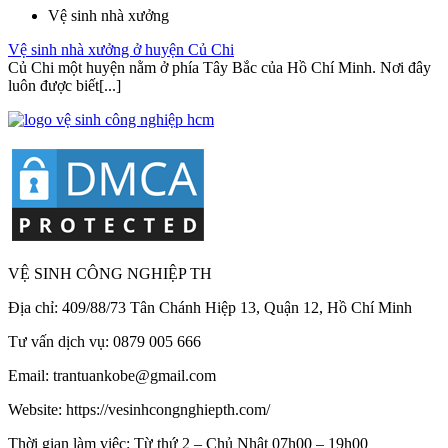
Vệ sinh nhà xưởng
Vệ sinh nhà xưởng ở huyện Củ Chi
Củ Chi một huyện nằm ở phía Tây Bắc của Hồ Chí Minh. Nơi đây
luôn được biết[...]
VỆ SINH CÔNG NGHIỆP TH
Địa chỉ: 409/88/73 Tân Chánh Hiệp 13, Quận 12, Hồ Chí Minh
Tư vấn dịch vụ: 0879 005 666
Email: trantuankobe@gmail.com
Website: https://vesinhcongnghiepth.com/
Thời gian làm việc: Từ thứ 2 – Chủ Nhật 07h00 – 19h00