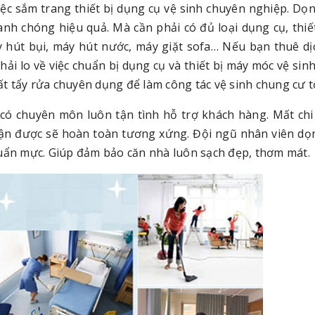
ệc sắm trang thiết bị dụng cụ vệ sinh chuyên nghiệp. Dọn
nh chóng hiệu quả. Mà cần phải có đủ loại dụng cụ, thiế
y hút bụi, máy hút nước, máy giặt sofa… Nếu bạn thuê dị
i lo về việc chuẩn bị dụng cụ và thiết bị máy móc vệ sin
 tẩy rửa chuyên dụng để làm công tác vệ sinh chung cư t
có chuyên môn luôn tận tình hỗ trợ khách hàng. Mất chi
nhận được sẽ hoàn toàn tương xứng. Đội ngũ nhân viên dọ
huẩn mực. Giúp đảm bảo căn nhà luôn sạch đẹp, thơm mát.