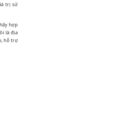
á trị sử
thấy hợp
i là địa
, hỗ trợ