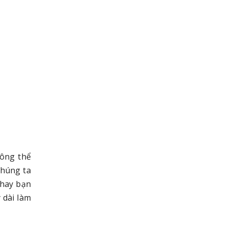
hông thể
chúng ta
thay bạn
 dài làm