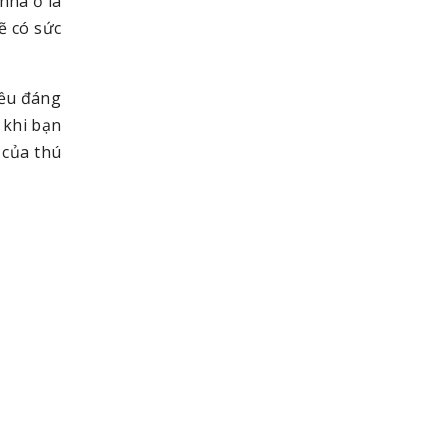
nhà ở là
ẽ có sức
iều đáng
 khi bạn
 của thú