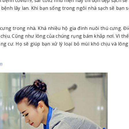
h bệnh covid19, sar cov2 như hiện nay thì dọn dẹp sạch sẽ 
bệnh lây lan. Khi bạn sống trong ngôi nhà sạch sẽ bạn s
 cưng trong nhà. Khá nhiều hộ gia đình nuôi thú cưng. Đ
ó chịu. Cũng như lông của chúng rụng bám khắp nơi. Vì thế
ng cư. Họ sẽ giúp bạn xử lý loại bỏ mùi khó chịu và lông
cm