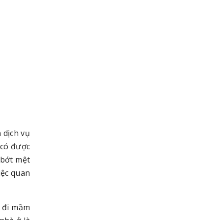
 dịch vụ
 có được
 bớt mệt
iệc quan
ỏ đi mầm