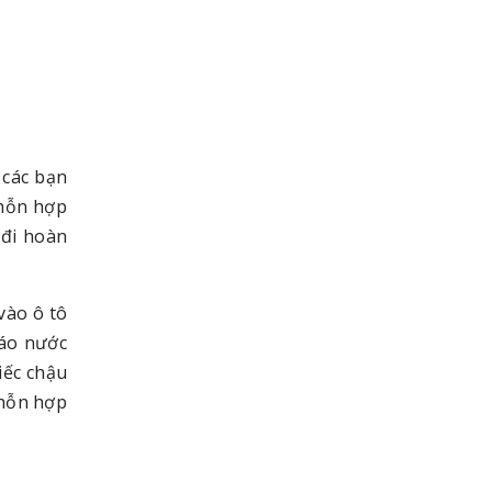
 các bạn
 hỗn hợp
 đi hoàn
vào ô tô
ráo nước
iếc chậu
 hỗn hợp