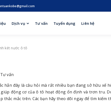
antuankobe@gmail.com
hiệu
Dịch vụ
Tư vấn
Tuyển dụng
Liên hệ
inh két nước ô tô
 Tư vấn
c hẳn đây là câu hỏi mà rất nhiều bạn đang sở hữu xế 
 giúp động cơ của ô tô hoạt động ổn định và trơn tru. D
áp thắc mắc trên. Các bạn hãy theo dõi ngay để tìm kiếm t