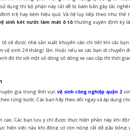
n sử dụng thì bộ phận này rất dễ bị bám bẩn gây tắc nghẽ
đình trệ hay kém hiệu quả. Và hệ lụy tiếp theo như thế 
vệ sinh két nước làm mát ô tô
thường xuyên định kỳ là
 tô sẽ được nhà sản xuất khuyến cáo chi tiết khi các bạn
àm vệ sinh 24 tháng/ lần. Hoặc nếu xe các bạn di chuyển 
cạnh đó thì với một số dòng số dòng xe cao cấp thì thời gia
h
huyên gia trong lĩnh vực
vệ sinh công nghiệp quận 2
xin
t theo từng bước. Các bạn hãy theo dõi ngay và áp dụng ch
n cao. Các bạn lưu ý chỉ được thực hiện phần này khi độ
ực hiện việc này khi đông cơ còn nóng rất dễ gây bỏng 