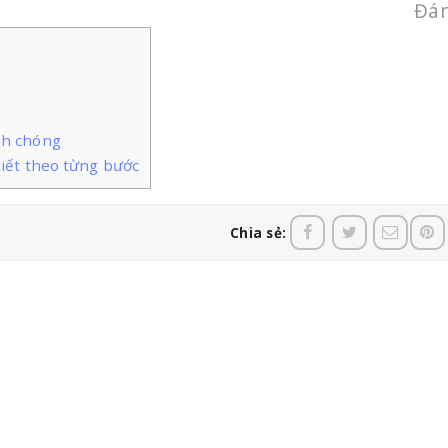
Đán
nh chóng
tiết theo từng bước
Chia sẻ: