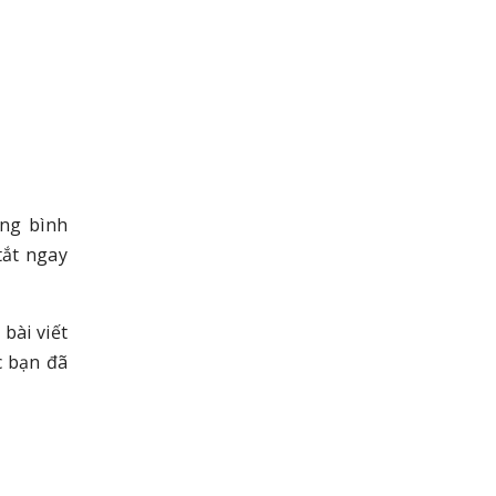
ộng bình
tắt ngay
bài viết
c bạn đã