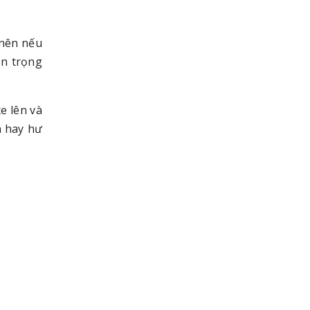
 nên nếu
an trọng
e lên và
n hay hư