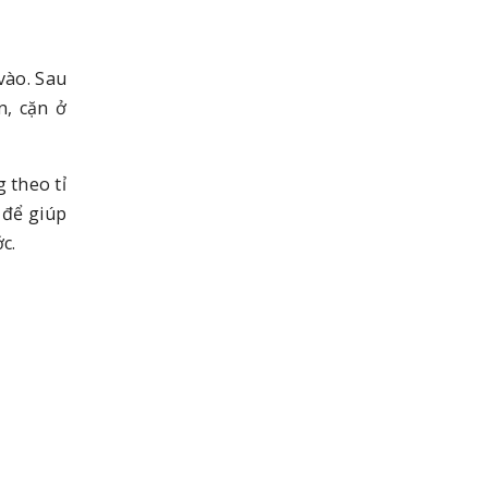
vào. Sau
n, cặn ở
 theo tỉ
 để giúp
c.