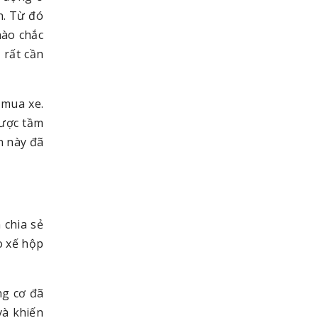
n. Từ đó
nào chắc
 rất cần
 mua xe.
được tầm
n này đã
 chia sẻ
o xế hộp
ng cơ đã
và khiến