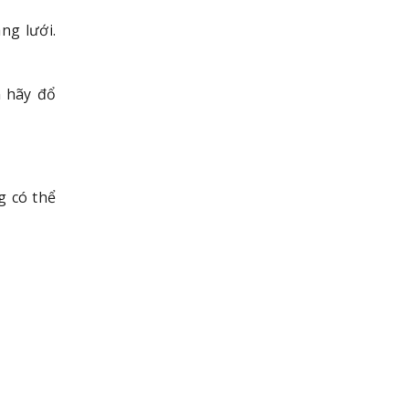
ng lưới.
n hãy đổ
g có thể