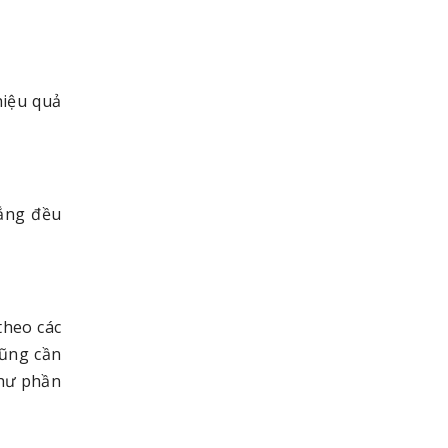
hiệu quả
nắng đều
theo các
cũng cần
như phần