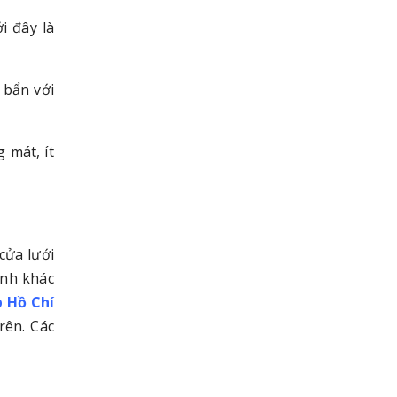
i đây là
 bẩn với
 mát, ít
cửa lưới
inh khác
p Hồ Chí
rên. Các