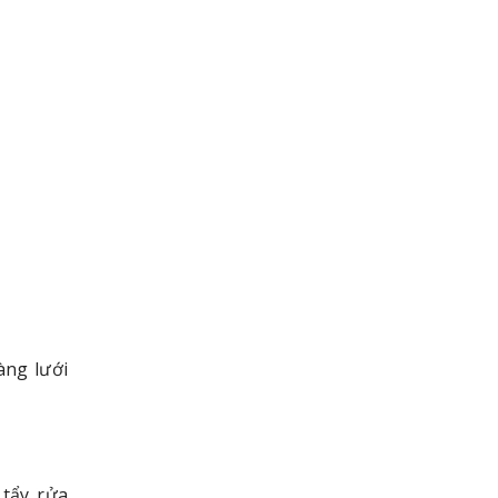
àng lưới
 tẩy rửa