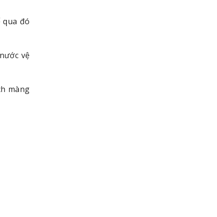
ể qua đó
 nước vệ
ách màng