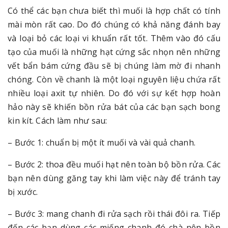
Có thể các bạn chưa biết thì muối là hợp chất có tính
mài mòn rất cao. Do đó chúng có khả năng đánh bay
và loại bỏ các loại vi khuẩn rất tốt. Thêm vào đó cấu
tạo của muối là những hạt cứng sắc nhọn nên những
vết bẩn bám cứng đầu sẽ bị chúng làm mờ đi nhanh
chóng. Còn về chanh là một loại nguyên liệu chứa rất
nhiều loại axit tự nhiên. Do đó với sự kết hợp hoàn
hảo này sẽ khiến bồn rửa bát của các bạn sạch bong
kin kít. Cách làm như sau:
– Bước 1: chuẩn bị một ít muối và vài quả chanh.
– Bước 2: thoa đều muối hạt nên toàn bộ bồn rửa. Các
bạn nên dùng găng tay khi làm việc này để tránh tay
bị xước.
– Bước 3: mang chanh đi rửa sạch rồi thái đôi ra. Tiếp
đến các bạn dùng các miếng chanh đó chà nên bồn