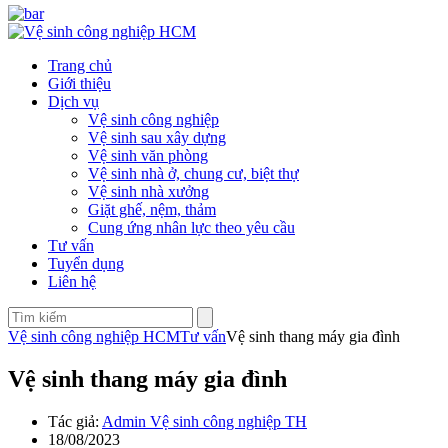
Trang chủ
Giới thiệu
Dịch vụ
Vệ sinh công nghiệp
Vệ sinh sau xây dựng
Vệ sinh văn phòng
Vệ sinh nhà ở, chung cư, biệt thự
Vệ sinh nhà xưởng
Giặt ghế, nệm, thảm
Cung ứng nhân lực theo yêu cầu
Tư vấn
Tuyển dụng
Liên hệ
Vệ sinh công nghiệp HCM
Tư vấn
Vệ sinh thang máy gia đình
Vệ sinh thang máy gia đình
Tác giả:
Admin Vệ sinh công nghiệp TH
18/08/2023