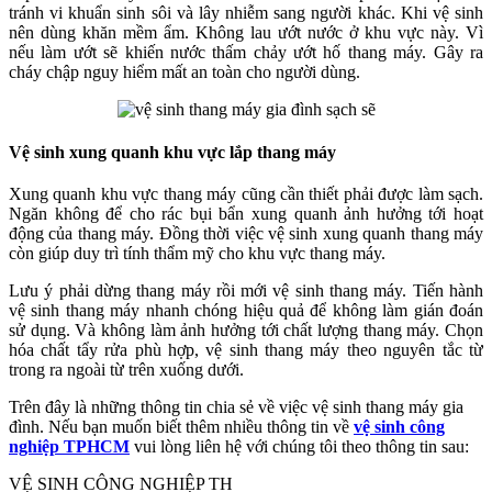
tránh vi khuẩn sinh sôi và lây nhiễm sang người khác. Khi vệ sinh
nên dùng khăn mềm ẩm. Không lau ướt nước ở khu vực này. Vì
nếu làm ướt sẽ khiến nước thấm chảy ướt hố thang máy. Gây ra
cháy chập nguy hiểm mất an toàn cho người dùng.
Vệ sinh xung quanh khu vực lắp thang máy
Xung quanh khu vực thang máy cũng cần thiết phải được làm sạch.
Ngăn không để cho rác bụi bẩn xung quanh ảnh hưởng tới hoạt
động của thang máy. Đồng thời việc vệ sinh xung quanh thang máy
còn giúp duy trì tính thẩm mỹ cho khu vực thang máy.
Lưu ý phải dừng thang máy rồi mới vệ sinh thang máy. Tiến hành
vệ sinh thang máy nhanh chóng hiệu quả để không làm gián đoán
sử dụng. Và không làm ảnh hưởng tới chất lượng thang máy. Chọn
hóa chất tẩy rửa phù hợp, vệ sinh thang máy theo nguyên tắc từ
trong ra ngoài từ trên xuống dưới.
Trên đây là những thông tin chia sẻ về việc vệ sinh thang máy gia
đình. Nếu bạn muốn biết thêm nhiều thông tin về
vệ sinh công
nghiệp TPHCM
vui lòng liên hệ với chúng tôi theo thông tin sau:
VỆ SINH CÔNG NGHIỆP TH