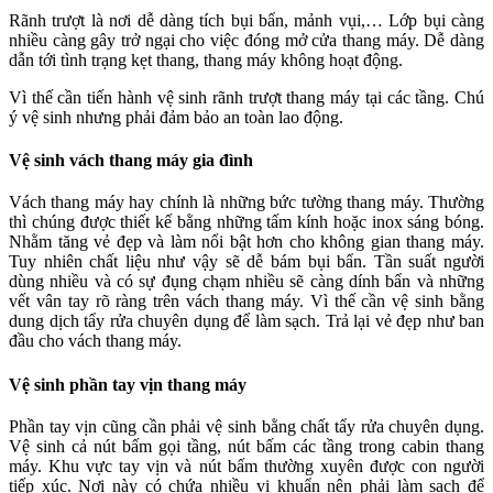
Rãnh trượt là nơi dễ dàng tích bụi bẩn, mảnh vụi,… Lớp bụi càng
nhiều càng gây trở ngại cho việc đóng mở cửa thang máy. Dễ dàng
dẫn tới tình trạng kẹt thang, thang máy không hoạt động.
Vì thế cần tiến hành vệ sinh rãnh trượt thang máy tại các tầng. Chú
ý vệ sinh nhưng phải đảm bảo an toàn lao động.
Vệ sinh vách thang máy gia đình
Vách thang máy hay chính là những bức tường thang máy. Thường
thì chúng được thiết kế bằng những tấm kính hoặc inox sáng bóng.
Nhằm tăng vẻ đẹp và làm nổi bật hơn cho không gian thang máy.
Tuy nhiên chất liệu như vậy sẽ dễ bám bụi bẩn. Tần suất người
dùng nhiều và có sự đụng chạm nhiều sẽ càng dính bẩn và những
vết vân tay rõ ràng trên vách thang máy. Vì thế cần vệ sinh bằng
dung dịch tẩy rửa chuyên dụng để làm sạch. Trả lại vẻ đẹp như ban
đầu cho vách thang máy.
Vệ sinh phần tay vịn thang máy
Phần tay vịn cũng cần phải vệ sinh bằng chất tẩy rửa chuyên dụng.
Vệ sinh cả nút bấm gọi tầng, nút bấm các tầng trong cabin thang
máy. Khu vực tay vịn và nút bấm thường xuyên được con người
tiếp xúc. Nơi này có chứa nhiều vi khuẩn nên phải làm sạch để