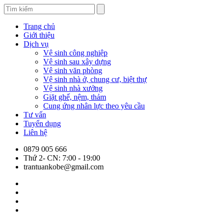
Trang chủ
Giới thiệu
Dịch vụ
Vệ sinh công nghiệp
Vệ sinh sau xây dựng
Vệ sinh văn phòng
Vệ sinh nhà ở, chung cư, biệt thự
Vệ sinh nhà xưởng
Giặt ghế, nệm, thảm
Cung ứng nhân lực theo yêu cầu
Tư vấn
Tuyển dụng
Liên hệ
0879 005 666
Thứ 2- CN: 7:00 - 19:00
trantuankobe@gmail.com