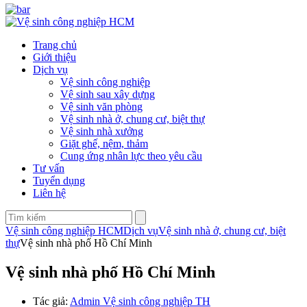
Trang chủ
Giới thiệu
Dịch vụ
Vệ sinh công nghiệp
Vệ sinh sau xây dựng
Vệ sinh văn phòng
Vệ sinh nhà ở, chung cư, biệt thự
Vệ sinh nhà xưởng
Giặt ghế, nệm, thảm
Cung ứng nhân lực theo yêu cầu
Tư vấn
Tuyển dụng
Liên hệ
Vệ sinh công nghiệp HCM
Dịch vụ
Vệ sinh nhà ở, chung cư, biệt
thự
Vệ sinh nhà phố Hồ Chí Minh
Vệ sinh nhà phố Hồ Chí Minh
Tác giả:
Admin Vệ sinh công nghiệp TH