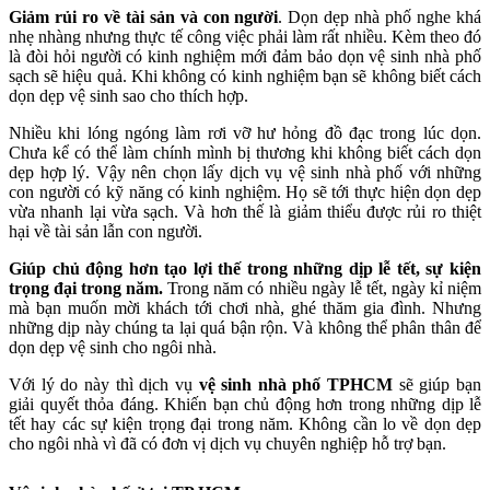
Giảm rủi ro về tài sản và con người
. Dọn dẹp nhà phố nghe khá
nhẹ nhàng nhưng thực tế công việc phải làm rất nhiều. Kèm theo đó
là đòi hỏi người có kinh nghiệm mới đảm bảo dọn vệ sinh nhà phố
sạch sẽ hiệu quả. Khi không có kinh nghiệm bạn sẽ không biết cách
dọn dẹp vệ sinh sao cho thích hợp.
Nhiều khi lóng ngóng làm rơi vỡ hư hỏng đồ đạc trong lúc dọn.
Chưa kể có thể làm chính mình bị thương khi không biết cách dọn
dẹp hợp lý. Vậy nên chọn lấy dịch vụ vệ sinh nhà phố với những
con người có kỹ năng có kinh nghiệm. Họ sẽ tới thực hiện dọn dẹp
vừa nhanh lại vừa sạch. Và hơn thế là giảm thiểu được rủi ro thiệt
hại về tài sản lẫn con người.
Giúp chủ động hơn tạo lợi thế trong những dịp lễ tết, sự kiện
trọng đại trong năm.
Trong năm có nhiều ngày lễ tết, ngày kỉ niệm
mà bạn muốn mời khách tới chơi nhà, ghé thăm gia đình. Nhưng
những dịp này chúng ta lại quá bận rộn. Và không thể phân thân để
dọn dẹp vệ sinh cho ngôi nhà.
Với lý do này thì dịch vụ
vệ sinh nhà phố TPHCM
sẽ giúp bạn
giải quyết thỏa đáng. Khiến bạn chủ động hơn trong những dịp lễ
tết hay các sự kiện trọng đại trong năm. Không cần lo về dọn dẹp
cho ngôi nhà vì đã có đơn vị dịch vụ chuyên nghiệp hỗ trợ bạn.