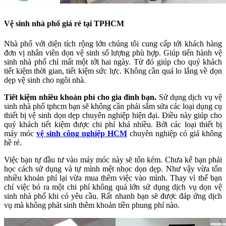
Vệ sinh nhà phố giá rẻ tại TPHCM
Nhà phố với diện tích rộng lớn chúng tôi cung cấp tới khách hàng
đơn vị nhân viên dọn vệ sinh số lượng phù hợp. Giúp tiến hành vệ
sinh nhà phố chỉ mất một tới hai ngày. Từ đó giúp cho quý khách
tiết kiệm thời gian, tiết kiệm sức lực. Không cần quá lo lắng về dọn
dẹp vệ sinh cho ngôi nhà.
Tiết kiệm nhiều khoản phí cho gia đình bạn.
Sử dụng dịch vụ vệ
sinh nhà phố tphcm bạn sẽ không cần phải sắm sửa các loại dụng cụ
thiết bị vệ sinh dọn dẹp chuyên nghiệp hiện đại. Điều này giúp cho
quý khách tiết kiệm được chi phí khá nhiều. Bởi các loại thiết bị
máy móc
vệ sinh công nghiệp HCM
chuyên nghiệp có giá không
hề rẻ.
Việc bạn tự đầu tư vào máy móc này sẽ tốn kém. Chưa kể bạn phải
học cách sử dụng và tự mình mệt nhọc dọn dẹp. Như vậy vừa tốn
nhiều khoản phí lại vừa mua thêm việc vào mình. Thay vì thế bạn
chỉ việc bỏ ra một chi phí không quá lớn sử dụng dịch vụ dọn vệ
sinh nhà phố khi có yêu cầu. Rất nhanh bạn sẽ được đáp ứng dịch
vụ mà không phát sinh thêm khoản tiền phung phí nào.