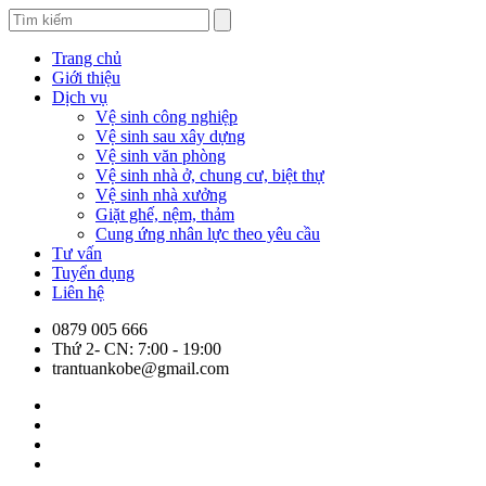
Trang chủ
Giới thiệu
Dịch vụ
Vệ sinh công nghiệp
Vệ sinh sau xây dựng
Vệ sinh văn phòng
Vệ sinh nhà ở, chung cư, biệt thự
Vệ sinh nhà xưởng
Giặt ghế, nệm, thảm
Cung ứng nhân lực theo yêu cầu
Tư vấn
Tuyển dụng
Liên hệ
0879 005 666
Thứ 2- CN: 7:00 - 19:00
trantuankobe@gmail.com