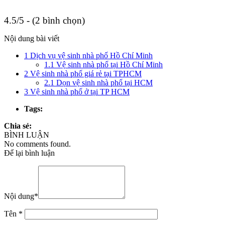
4.5/5 - (2 bình chọn)
Nội dung bài viết
1
Dịch vụ vệ sinh nhà phố Hồ Chí Minh
1.1
Vệ sinh nhà phố tại Hồ Chí Minh
2
Vệ sinh nhà phố giá rẻ tại TPHCM
2.1
Dọn vệ sinh nhà phố tại HCM
3
Vệ sinh nhà phố ở tại TP HCM
Tags:
Chia sẻ:
BÌNH LUẬN
No comments found.
Để lại bình luận
Nội dung
*
Tên
*