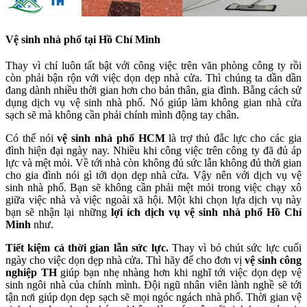
Vệ sinh nhà phố tại Hồ Chí Minh
Thay vì chỉ luôn tất bật với công việc trên văn phòng công ty rồi
còn phải bận rộn với việc dọn dẹp nhà cửa. Thì chúng ta dần dần
đang dành nhiều thời gian hơn cho bản thân, gia đình. Bằng cách sử
dụng dịch vụ vệ sinh nhà phố. Nó giúp làm không gian nhà cửa
sạch sẽ mà không cần phải chính mình động tay chân.
Có thể nói
vệ sinh nhà phố HCM
là trợ thủ đắc lực cho các gia
đình hiện đại ngày nay. Nhiều khi công việc trên công ty đã đủ áp
lực và mệt mỏi. Về tới nhà còn không đủ sức lẫn không đủ thời gian
cho gia đình nói gì tới dọn dẹp nhà cửa. Vậy nên với dịch vụ vệ
sinh nhà phố. Bạn sẽ không cần phải mệt mỏi trong việc chạy xô
giữa việc nhà và việc ngoài xã hội. Một khi chọn lựa dịch vụ này
bạn sẽ nhận lại những
lợi ích dịch vụ vệ sinh nhà phố Hồ Chí
Minh
như.
Tiết kiệm cả thời gian lẫn sức lực.
Thay vì bỏ chút sức lực cuối
ngày cho việc dọn dẹp nhà cửa. Thì hãy để cho đơn vị
vệ sinh công
nghiệp TH
giúp bạn nhẹ nhàng hơn khi nghĩ tới việc dọn dẹp vệ
sinh ngôi nhà của chính mình. Đội ngũ nhân viên lành nghề sẽ tới
tận nơi giúp dọn dẹp sạch sẽ mọi ngóc ngách nhà phố. Thời gian vệ