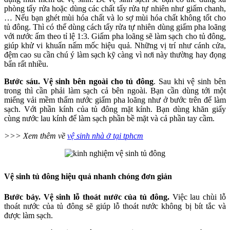
phòng tẩy rửa hoặc dùng các chất tẩy rửa tự nhiên như giấm chanh,
… Nếu bạn ghét mùi hóa chất và lo sợ mùi hóa chất không tốt cho
tủ đông. Thì có thể dùng cách tẩy rửa tự nhiên dùng giấm pha loãng
với nước ấm theo tỉ lệ 1:3. Giấm pha loãng sẽ làm sạch cho tủ đông,
giúp khử vi khuẩn nấm mốc hiệu quả. Những vị trí như cánh cửa,
đệm cao su cần chú ý làm sạch kỹ càng vì nơi này thường hay đọng
bẩn rất nhiều.
Bước sáu. Vệ sinh bên ngoài cho tủ đông
. Sau khi vệ sinh bên
trong thì cần phải làm sạch cả bên ngoài. Bạn cần dùng tới một
miếng vải mềm thấm nước giấm pha loãng như ở bước trên để làm
sạch. Với phần kính của tủ đông mặt kính. Bạn dùng khăn giấy
cùng nước lau kính để làm sạch phần bề mặt và cả phần tay cầm.
>>> Xem thêm về
vệ sinh nhà ở tại tphcm
Vệ sinh tủ đông hiệu quả nhanh chóng đơn giản
Bước bảy. Vệ sinh lỗ thoát nước của tủ đông.
Việc lau chùi lỗ
thoát nước của tủ đông sẽ giúp lỗ thoát nước không bị bít tắc và
được làm sạch.