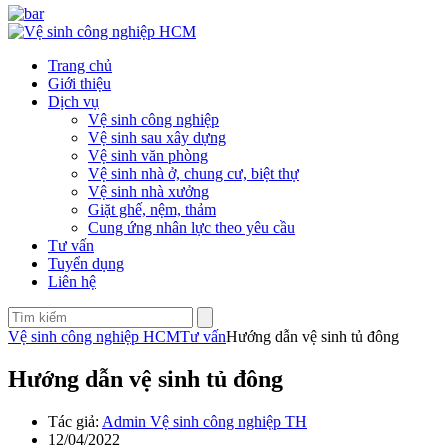
Trang chủ
Giới thiệu
Dịch vụ
Vệ sinh công nghiệp
Vệ sinh sau xây dựng
Vệ sinh văn phòng
Vệ sinh nhà ở, chung cư, biệt thự
Vệ sinh nhà xưởng
Giặt ghế, nệm, thảm
Cung ứng nhân lực theo yêu cầu
Tư vấn
Tuyển dụng
Liên hệ
Vệ sinh công nghiệp HCM
Tư vấn
Hướng dẫn vệ sinh tủ đông
Hướng dẫn vệ sinh tủ đông
Tác giả:
Admin Vệ sinh công nghiệp TH
12/04/2022