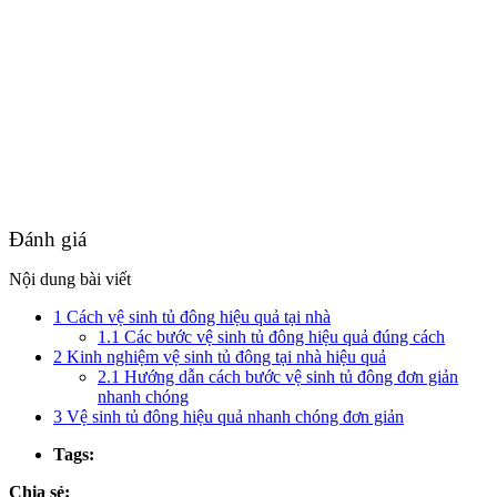
Đánh giá
Nội dung bài viết
1
Cách vệ sinh tủ đông hiệu quả tại nhà
1.1
Các bước vệ sinh tủ đông hiệu quả đúng cách
2
Kinh nghiệm vệ sinh tủ đông tại nhà hiệu quả
2.1
Hướng dẫn cách bước vệ sinh tủ đông đơn giản
nhanh chóng
3
Vệ sinh tủ đông hiệu quả nhanh chóng đơn giản
Tags:
Chia sẻ: