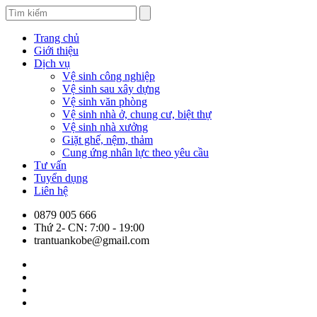
Trang chủ
Giới thiệu
Dịch vụ
Vệ sinh công nghiệp
Vệ sinh sau xây dựng
Vệ sinh văn phòng
Vệ sinh nhà ở, chung cư, biệt thự
Vệ sinh nhà xưởng
Giặt ghế, nệm, thảm
Cung ứng nhân lực theo yêu cầu
Tư vấn
Tuyển dụng
Liên hệ
0879 005 666
Thứ 2- CN: 7:00 - 19:00
trantuankobe@gmail.com