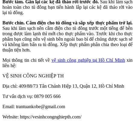
Bước tám. Gắn lại các kệ đã tháo rời trước đó.
Sau khi làm sạch
hoàn toàn cho tủ đông bạn tiến hành lắp lại các kệ đã tháo rời vào
lại tủ đông.
Bước chín. Cắm điện cho tủ đông và sắp xếp thực phẩm trở lại.
Sau khi làm sạch nên cắm điện cho tủ đông trước một tiếng để bên
trong được làm lạnh thì mới cho thực phẩm vào. Trước khi cho thực
phẩm bạn cũng nên vệ sinh bên ngoài bao bì để chúng được sạch sẽ
và không làm bẩn ra tủ đông. Xếp thực phẩm phân chia theo loại để
thuận tiện hơn.
Mọi thông tin chi tiết về
vệ sinh công nghiệp tại Hồ Chí Minh
xin
liên hệ:
VỆ SINH CÔNG NGHIỆP TH
Địa chỉ: 409/88/73 Tân Chánh Hiệp 13, Quận 12, Hồ Chí Minh
Tư vấn dịch vụ: 0879 005 666
Email: trantuankobe@gmail.com
Website: https://vesinhcongnghiepth.com/