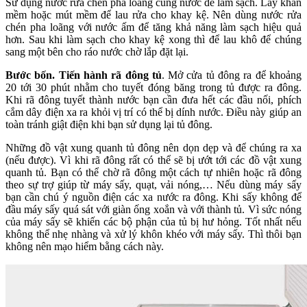
Sử dụng nước rửa chén pha loãng cùng nước để làm sạch. Lấy khăn
mềm hoặc mút mềm để lau rửa cho khay kệ. Nên dùng nước rửa
chén pha loãng với nước ấm để tăng khả năng làm sạch hiệu quả
hơn. Sau khi làm sạch cho khay kệ xong thì để lau khô để chúng
sang một bên cho ráo nước chờ lắp đặt lại.
Bước bốn. Tiến hành rã đông tủ
. Mở cửa tủ đông ra để khoảng
20 tới 30 phút nhằm cho tuyết đóng băng trong tủ được ra đông.
Khi rã đông tuyết thành nước bạn cần đưa hết các đầu nối, phích
cắm dây điện xa ra khỏi vị trí có thể bị dính nước. Điều này giúp an
toàn tránh giật điện khi bạn sử dụng lại tủ đông.
Những đồ vật xung quanh tủ đông nên dọn dẹp và để chúng ra xa
(nếu được). Vì khi rã đông rất có thể sẽ bị ướt tới các đồ vật xung
quanh tủ. Bạn có thể chờ rã đông một cách tự nhiên hoặc rã đông
theo sự trợ giúp từ máy sấy, quạt, vải nóng,… Nếu dùng máy sấy
bạn cần chú ý nguồn điện các xa nước ra đông. Khi sấy không để
đầu máy sấy quá sát với giàn ống xoắn và với thành tủ. Vì sức nóng
của máy sấy sẽ khiến các bộ phận của tủ bị hư hỏng. Tốt nhất nếu
không thể nhẹ nhàng và xử lý khôn khéo với máy sấy. Thì thôi bạn
không nên mạo hiểm bằng cách này.