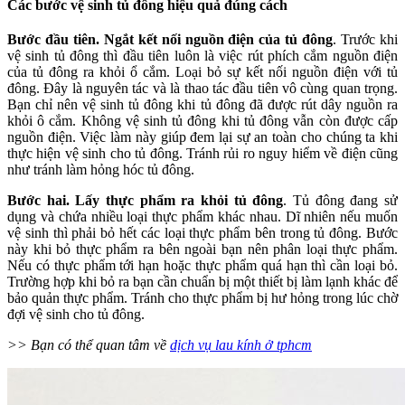
Các bước vệ sinh tủ đông hiệu quả đúng cách
Bước đầu tiên. Ngắt kết nối nguồn điện của tủ đông
. Trước khi
vệ sinh tủ đông thì đầu tiên luôn là việc rút phích cắm nguồn điện
của tủ đông ra khỏi ổ cắm. Loại bỏ sự kết nối nguồn điện với tủ
đông. Đây là nguyên tác và là thao tác đầu tiên vô cùng quan trọng.
Bạn chỉ nên vệ sinh tủ đông khi tủ đông đã được rút dây nguồn ra
khỏi ô cắm. Không vệ sinh tủ đông khi tủ đông vẫn còn được cấp
nguồn điện. Việc làm này giúp đem lại sự an toàn cho chúng ta khi
thực hiện vệ sinh cho tủ đông. Tránh rủi ro nguy hiểm về điện cũng
như tránh làm hỏng hóc tủ đông.
Bước hai. Lấy thực phẩm ra khỏi tủ đông
. Tủ đông đang sử
dụng và chứa nhiều loại thực phẩm khác nhau. Dĩ nhiên nếu muốn
vệ sinh thì phải bỏ hết các loại thực phẩm bên trong tủ đông. Bước
này khi bỏ thực phẩm ra bên ngoài bạn nên phân loại thực phẩm.
Nếu có thực phẩm tới hạn hoặc thực phẩm quá hạn thì cần loại bỏ.
Trường hợp khi bỏ ra bạn cần chuẩn bị một thiết bị làm lạnh khác để
bảo quản thực phẩm. Tránh cho thực phẩm bị hư hỏng trong lúc chờ
đợi vệ sinh cho tủ đông.
>> Bạn có thể quan tâm về
dịch vụ lau kính ở tphcm