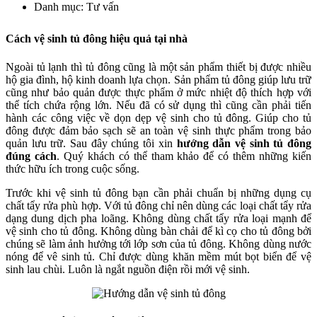
Danh mục: Tư vấn
Cách vệ sinh tủ đông hiệu quả tại nhà
Ngoài tủ lạnh thì tủ đông cũng là một sản phẩm thiết bị được nhiều
hộ gia đình, hộ kinh doanh lựa chọn. Sản phẩm tủ đông giúp lưu trữ
cũng như bảo quản được thực phẩm ở mức nhiệt độ thích hợp với
thể tích chứa rộng lớn. Nếu đã có sử dụng thì cũng cần phải tiến
hành các công việc về dọn dẹp vệ sinh cho tủ đông. Giúp cho tủ
đông được đảm bảo sạch sẽ an toàn vệ sinh thực phẩm trong bảo
quản lưu trữ. Sau đây chúng tôi xin
hướng dẫn vệ sinh tủ đông
đúng cách
. Quý khách có thể tham khảo để có thêm những kiến
thức hữu ích trong cuộc sống.
Trước khi vệ sinh tủ đông bạn cần phải chuẩn bị những dụng cụ
chất tẩy rửa phù hợp. Với tủ đông chỉ nên dùng các loại chất tẩy rửa
dạng dung dịch pha loãng. Không dùng chất tẩy rửa loại mạnh để
vệ sinh cho tủ đông. Không dùng bàn chải để kì cọ cho tủ đông bởi
chúng sẽ làm ảnh hưởng tới lớp sơn của tủ đông. Không dùng nước
nóng để vê sinh tủ. Chỉ được dùng khăn mềm mút bọt biển để vệ
sinh lau chùi. Luôn là ngắt nguồn điện rồi mới vệ sinh.