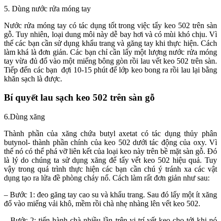
5. Dùng nước rửa móng tay
Nước rửa móng tay có tác dụng tốt trong việc tẩy keo 502 trên sàn
gỗ. Tuy nhiên, loại dung môi này dễ bay hơi và có mùi khó chịu. Vì
thế các bạn cần sử dụng khẩu trang và găng tay khi thực hiện. Cách
làm khá là đơn giản. Các bạn chỉ cần lấy một lượng nước rửa móng
tay vừa đủ đổ vào một miếng bông gòn rồi lau vết keo 502 trên sàn.
Tiếp đến các bạn đợi 10-15 phút để lớp keo bong ra rồi lau lại bằng
khăn sạch là được.
Bí quyết lau sạch keo 502 trên sàn gỗ
6.Dùng xăng
Thành phần của xăng chứa butyl axetat có tác dụng thủy phân
butynol- thành phần chính của keo 502 dưới tác động của oxy. Vì
thế nó có thể phá vỡ liên kết của loại keo này trên bề mặt sàn gỗ. Đó
là lý do chúng ta sử dụng xăng để tẩy vết keo 502 hiệu quả. Tuy
vậy trong quá trình thực hiện các bạn cần chú ý tránh xa các vật
dụng tạo ra lửa đề phòng cháy nổ. Cách làm rất đơn giản như sau:
– Bước 1: đeo găng tay cao su và khẩu trang. Sau đó lấy một ít xăng
đổ vào miếng vải khô, mềm rồi chà nhẹ nhàng lên vết keo 502.
– Bước 2: tiến hành chà nhiều lần trên vị trí vết keo cho tới khi nó