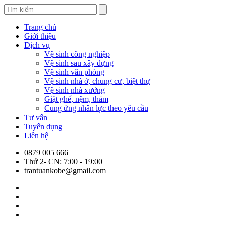
Trang chủ
Giới thiệu
Dịch vụ
Vệ sinh công nghiệp
Vệ sinh sau xây dựng
Vệ sinh văn phòng
Vệ sinh nhà ở, chung cư, biệt thự
Vệ sinh nhà xưởng
Giặt ghế, nệm, thảm
Cung ứng nhân lực theo yêu cầu
Tư vấn
Tuyển dụng
Liên hệ
0879 005 666
Thứ 2- CN: 7:00 - 19:00
trantuankobe@gmail.com