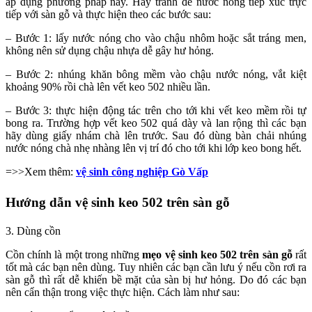
áp dụng phương pháp này. Hãy tránh để nước nóng tiếp xúc trực
tiếp với sàn gỗ và thực hiện theo các bước sau:
– Bước 1: lấy nước nóng cho vào chậu nhôm hoặc sắt tráng men,
không nên sử dụng chậu nhựa dễ gây hư hỏng.
– Bước 2: nhúng khăn bông mềm vào chậu nước nóng, vắt kiệt
khoảng 90% rồi chà lên vết keo 502 nhiều lần.
– Bước 3: thực hiện động tác trên cho tới khi vết keo mềm rồi tự
bong ra. Trường hợp vết keo 502 quá dày và lan rộng thì các bạn
hãy dùng giấy nhám chà lên trước. Sau đó dùng bàn chải nhúng
nước nóng chà nhẹ nhàng lên vị trí đó cho tới khi lớp keo bong hết.
=>>Xem thêm:
vệ sinh công nghiệp Gò Vấp
Hướng dẫn vệ sinh keo 502 trên sàn gỗ
3. Dùng cồn
Cồn chính là một trong những
mẹo vệ sinh keo 502 trên sàn gỗ
rất
tốt mà các bạn nên dùng. Tuy nhiên các bạn cần lưu ý nếu cồn rơi ra
sàn gỗ thì rất dễ khiến bề mặt của sàn bị hư hỏng. Do đó các bạn
nên cẩn thận trong việc thực hiện. Cách làm như sau: