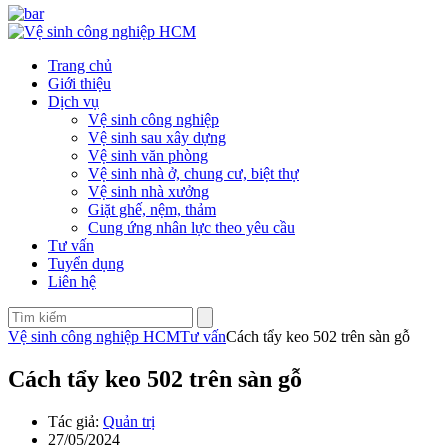
Trang chủ
Giới thiệu
Dịch vụ
Vệ sinh công nghiệp
Vệ sinh sau xây dựng
Vệ sinh văn phòng
Vệ sinh nhà ở, chung cư, biệt thự
Vệ sinh nhà xưởng
Giặt ghế, nệm, thảm
Cung ứng nhân lực theo yêu cầu
Tư vấn
Tuyển dụng
Liên hệ
Vệ sinh công nghiệp HCM
Tư vấn
Cách tẩy keo 502 trên sàn gỗ
Cách tẩy keo 502 trên sàn gỗ
Tác giả:
Quản trị
27/05/2024