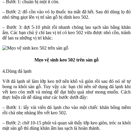
– Bước 1: chuẩn bị một ít cồn.
– Bước 2: đổ cồn vào vỏ lọ thuốc tra mắt đã hết. Sau đó dùng lọ đó
nhỏ từng giọt lên vị trí sàn gỗ bị dính keo 502.
– Bước 3: đợi 5-10 phút rồi nhanh chóng lau sạch sàn bằng khăn
ẩm. Các bạn chú ý chỉ lau vị trí có keo 502 vừa được nhỏ cồn, tránh
để lan ra những vị trí khác.
Mẹo vệ sinh keo 502 trên sàn gỗ
4.Dùng đá lạnh
Với đá lạnh sẽ làm lớp keo trở nên khô và giòn rồi sau đó nó sẽ tự
bong ra khỏi sàn gỗ. Tuy vậy các bạn chỉ nên sử dụng đá lạnh khi
vết keo còn mới và mỏng để đạt hiệu quả như mong muốn. Cách
thực hiện rất dễ dàng như các bước dưới đây:
– Bước 1: lấy vài viên đá lạnh cho vào một chiếc khăn bông mềm
rồi chà nhẹ nhàng lên vết keo 502.
– Bước 2: chờ 10-15 phút và quan sát thấy lớp keo giòn, tróc ra khỏi
mặt sàn gỗ thì dùng khăn ẩm lau sạch là hoàn thành.