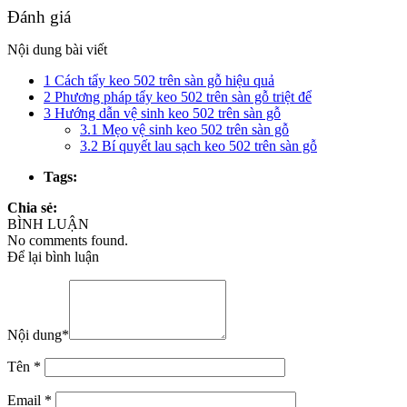
Đánh giá
Nội dung bài viết
1
Cách tẩy keo 502 trên sàn gỗ hiệu quả
2
Phương pháp tẩy keo 502 trên sàn gỗ triệt để
3
Hướng dẫn vệ sinh keo 502 trên sàn gỗ
3.1
Mẹo vệ sinh keo 502 trên sàn gỗ
3.2
Bí quyết lau sạch keo 502 trên sàn gỗ
Tags:
Chia sẻ:
BÌNH LUẬN
No comments found.
Để lại bình luận
Nội dung
*
Tên
*
Email
*