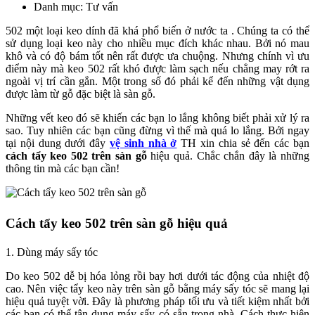
Danh mục: Tư vấn
502 một loại keo dính đã khá phổ biến ở nước ta . Chúng ta có thể
sử dụng loại keo này cho nhiều mục đích khác nhau. Bởi nó mau
khô và có độ bám tốt nên rất được ưa chuộng. Nhưng chính vì ưu
điểm này mà keo 502 rất khó được làm sạch nếu chẳng may rớt ra
ngoài vị trí cần gắn. Một trong số đó phải kể đến những vật dụng
được làm từ gỗ đặc biệt là sàn gỗ.
Những vết keo đó sẽ khiến các bạn lo lắng không biết phải xử lý ra
sao. Tuy nhiên các bạn cũng đừng vì thế mà quá lo lắng. Bởi ngay
tại nội dung dưới đây
vệ sinh nhà ở
TH xin chia sẻ đến các bạn
cách tẩy keo 502 trên sàn gỗ
hiệu quả. Chắc chắn đây là những
thông tin mà các bạn cần!
Cách tẩy keo 502 trên sàn gỗ hiệu quả
1. Dùng máy sấy tóc
Do keo 502 dễ bị hóa lỏng rồi bay hơi dưới tác động của nhiệt độ
cao. Nên việc tẩy keo này trên sàn gỗ bằng máy sấy tóc sẽ mang lại
hiệu quả tuyệt vời. Đây là phương pháp tối ưu và tiết kiệm nhất bởi
các bạn có thể tận dụng máy sấy có sẵn trong nhà. Cách thực hiện