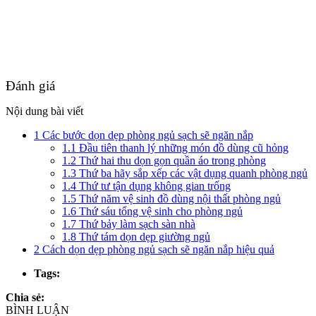
Đánh giá
Nội dung bài viết
1
Các bước dọn dẹp phòng ngủ sạch sẽ ngăn nắp
1.1
Đầu tiên thanh lý những món đồ dùng cũ hỏng
1.2
Thứ hai thu dọn gọn quần áo trong phòng
1.3
Thứ ba hãy sắp xếp các vật dụng quanh phòng ngủ
1.4
Thứ tư tận dụng không gian trống
1.5
Thứ năm vệ sinh đồ dùng nội thất phòng ngủ
1.6
Thứ sáu tổng vệ sinh cho phòng ngủ
1.7
Thứ bảy làm sạch sàn nhà
1.8
Thứ tám dọn dẹp giường ngủ
2
Cách dọn dẹp phòng ngủ sạch sẽ ngăn nắp hiệu quả
Tags:
Chia sẻ:
BÌNH LUẬN