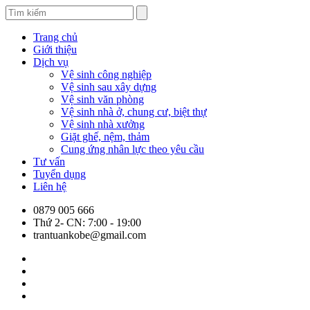
Trang chủ
Giới thiệu
Dịch vụ
Vệ sinh công nghiệp
Vệ sinh sau xây dựng
Vệ sinh văn phòng
Vệ sinh nhà ở, chung cư, biệt thự
Vệ sinh nhà xưởng
Giặt ghế, nệm, thảm
Cung ứng nhân lực theo yêu cầu
Tư vấn
Tuyển dụng
Liên hệ
0879 005 666
Thứ 2- CN: 7:00 - 19:00
trantuankobe@gmail.com