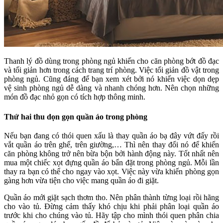
Thanh lý đồ dùng trong phòng ngủ khiến cho căn phòng bớt đồ đạc
và tối giản hơn trong cách trang trí phòng. Việc tối giản đồ vật trong
phòng ngủ. Cũng đáng để bạn xem xét bởi nó khiến việc dọn dẹp
vệ sinh phòng ngủ dễ dàng và nhanh chóng hơn. Nên chọn những
món đồ đạc nhỏ gọn có tích hợp thông minh.
Thứ hai thu dọn gọn quần áo trong phòng
Nếu bạn đang có thói quen xấu là thay quần áo bạ đây vứt đấy rồi
vắt quần áo trên ghế, trên giường,… Thì nên thay đổi nó để khiến
căn phòng không trở nên bừa bộn bởi hành động này. Tốt nhất nên
mua một chiếc xọt đựng quần áo bẩn đặt trong phòng ngủ. Mỗi lần
thay ra bạn có thể cho ngay vào xọt. Việc này vừa khiến phòng gọn
gàng hơn vừa tiện cho việc mang quần áo đi giặt.
Quần áo mới giặt sạch thơm tho. Nên phân thành từng loại rồi hãng
cho vào tủ. Đừng cảm thấy khó chịu khi phải phân loại quần áo
trước khi cho chúng vào tủ. Hãy tập cho mình thói quen phân chia